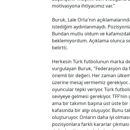
motivasyona ihtiyacımız var."
Buruk, Lale Orta'nın açıklamaları
istediğim aydınlanmaydı. Pozisyonl
Bundan mutlu oldum ve kafamızdaki s
beklemiyordum. Açıklama olunca se
belirtti.
Herkesin Türk futbolunun marka değ
vurgulayan Buruk, "Federasyon da 
önemli bir değeri. Her zaman ülke
üzerine mesaj vermemiz gerekiyor. 
oyuncular tepki veriyor. Türk futbol
seviyeye gelmesi gerekiyor. TFF’nin 
ama bir takımın başına üst üste bir 
kafasında bir algı oluşuyor. Bunu ta
oluşturuyor. Onların daha iyi olmas
pozisyonlara farklı kararlar çıkması 