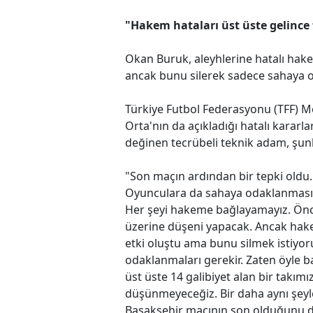
"Hakem hataları üst üste gelince 
Okan Buruk, aleyhlerine hatalı hakem
ancak bunu silerek sadece sahaya od
Türkiye Futbol Federasyonu (TFF) 
Orta'nın da açıkladığı hatalı kararl
değinen tecrübeli teknik adam, şunl
"Son maçın ardından bir tepki oldu. 
Oyunculara da sahaya odaklanması g
Her şeyi hakeme bağlayamayız. Önce
üzerine düşeni yapacak. Ancak hakem
etki oluştu ama bunu silmek istiyor
odaklanmaları gerekir. Zaten öyle ba
üst üste 14 galibiyet alan bir takım
düşünmeyeceğiz. Bir daha aynı şey
Başakşehir maçının son olduğunu 