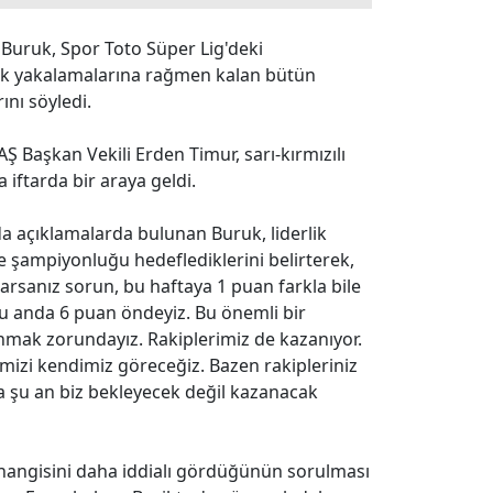
Buruk, Spor Toto Süper Lig'deki
ark yakalamalarına rağmen kalan bütün
nı söyledi.
Ş Başkan Vekili Erden Timur, sarı-kırmızılı
 iftarda bir araya geldi.
da açıklamalarda bulunan Buruk, liderlik
 şampiyonluğu hedeflediklerini belirterek,
rsanız sorun, bu haftaya 1 puan farkla bile
Şu anda 6 puan öndeyiz. Bu önemli bir
anmak zorundayız. Rakiplerimiz de kazanıyor.
mizi kendimiz göreceğiz. Bazen rakipleriniz
a şu an biz bekleyecek değil kazanacak
 hangisini daha iddialı gördüğünün sorulması