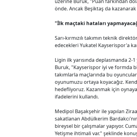
üzerine Buruk, "Puan farkından dol
önde. Ancak Beşiktaş da kazanarak ge
"İlk maçtaki hataları yapmayaca
Sarı-kırmızılı takımın teknik direkt
edecekleri Yukatel Kayserispor'a kar
Ligin ilk yarısında deplasmanda 2-1 
Buruk, "Kayserispor iyi ve formda b
takımlarla maçlarında bu oyuncular d
oyunumuzu ortaya koyacağız. Kend
hedefliyoruz. Kazanmak için oynayac
ifadelerini kullandı.
Medipol Başakşehir ile yapılan Zira
sakatlanan Abdülkerim Bardakcı'n
bireysel bir çalışmalar yapıyor. Cu
Yetişme ihtimali var." şeklinde konu