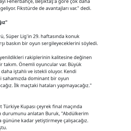
ayı Fenerbahçe, Beşiktaş'a göre çok daha
liyor. Fikstürde de avantajları var." dedi.
ğız"
örü, Süper Lig'in 29. haftasında konuk
şı baskın bir oyun sergileyeceklerini söyledi.
yenildikleri rakiplerinin kalitesine değinen
ir takım. Önemli oyuncular var. Büyük
aha iştahlı ve istekli oluyor. Kendi
i sahamızda dominant bir oyun
ağız. İlk maçtaki hataları yapmayacağız."
at Türkiye Kupası çeyrek final maçında
ın durumunu anlatan Buruk, "Abdülkerim
ma gününe kadar yetiştirmeye çalışacağız.
ştu.