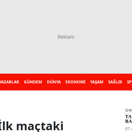
YAZARLAR
GÜNDEM
DÜNYA
EKONOMİ
YAŞAM
SAĞLIK
S
Umu
TA
İlk maçtaki
BA
07 