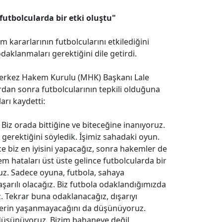
futbolcularda bir etki oluştu"
 kararlarının futbolcularını etkilediğini
aklanmaları gerektiğini dile getirdi.
Merkez Hakem Kurulu (MHK) Başkanı Lale
ardan sonra futbolcularının tepkili olduğuna
arı kaydetti:
Biz orada bittiğine ve biteceğine inanıyoruz.
erektiğini söyledik. İşimiz sahadaki oyun.
 biz en iyisini yapacağız, sonra hakemler de
 hataları üst üste gelince futbolcularda bir
uz. Sadece oyuna, futbola, sahaya
şarılı olacağız. Biz futbola odaklandığımızda
ız. Tekrar buna odaklanacağız, dışarıyı
lerin yaşanmayacağını da düşünüyoruz.
düşünüyoruz. Bizim bahaneye değil