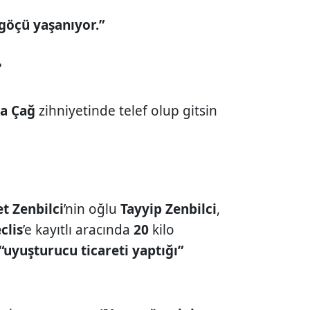
göçü yaşanıyor.”
?
a Çağ
zihniyetinde telef olup gitsin
t Zenbilci
’nin oğlu
Tayyip Zenbilci
,
clis
’e kayıtlı aracında
20
kilo
“uyuşturucu ticareti yaptığı”