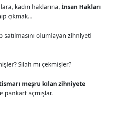
lara, kadın haklarına,
İnsan Hakları
hip çıkmak...
ıp satılmasını olumlayan zihniyeti
işler? Silah mı çekmişler?
stismarı meşru kılan zihniyete
e pankart açmışlar.