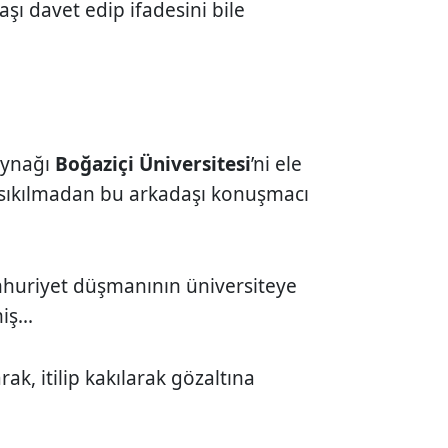
şı davet edip ifadesini bile
aynağı
Boğaziçi Üniversitesi
’ni ele
p sıkılmadan bu arkadaşı konuşmacı
umhuriyet düşmanının üniversiteye
ş...
arak, itilip kakılarak gözaltına