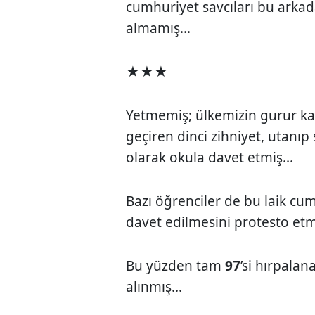
cumhuriyet savcıları bu arkada
almamış...
★★★
Yetmemiş; ülkemizin gurur k
geçiren dinci zihniyet, utanı
olarak okula davet etmiş...
Bazı öğrenciler de bu laik c
davet edilmesini protesto etmi
Bu yüzden tam
97
’si hırpalan
alınmış...