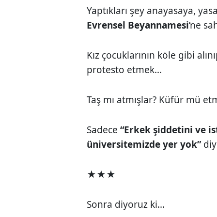
Yaptıkları şey anayasaya, yasa
Evrensel Beyannamesi
’ne sa
Kız çocuklarının köle gibi alın
protesto etmek...
Taş mı atmışlar? Küfür mü etm
Sadece
“Erkek şiddetini ve i
üniversitemizde yer yok”
diy
★★★
Sonra diyoruz ki...