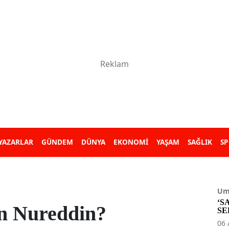
YAZARLAR
GÜNDEM
DÜNYA
EKONOMİ
YAŞAM
SAĞLIK
S
Umu
‘S
in Nureddin?
SE
06 