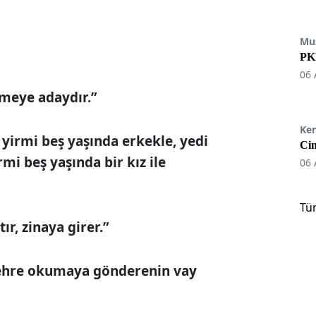
Mu
PKK
06 
nmeye adaydır.”
Ke
 yirmi beş yaşında erkekle, yedi
Cin
mi beş yaşında bir kız ile
06 
Tü
r, zinaya girer.”
 şehre okumaya gönderenin vay