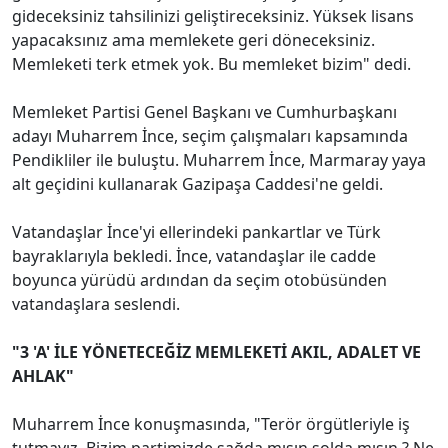
gideceksiniz tahsilinizi geliştireceksiniz. Yüksek lisans
yapacaksınız ama memlekete geri döneceksiniz.
Memleketi terk etmek yok. Bu memleket bizim" dedi.
Memleket Partisi Genel Başkanı ve Cumhurbaşkanı
adayı Muharrem İnce, seçim çalışmaları kapsamında
Pendikliler ile buluştu. Muharrem İnce, Marmaray yaya
alt geçidini kullanarak Gazipaşa Caddesi'ne geldi.
Vatandaşlar İnce'yi ellerindeki pankartlar ve Türk
bayraklarıyla bekledi. İnce, vatandaşlar ile cadde
boyunca yürüdü ardından da seçim otobüsünden
vatandaşlara seslendi.
"3 'A' İLE YÖNETECEĞİZ MEMLEKETİ AKIL, ADALET VE
AHLAK"
Muharrem İnce konuşmasında, "Terör örgütleriyle iş
tutmayız. Bizim partimizde sağda mısın solda mısın ? Ne