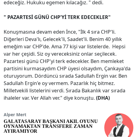
edeceğiz. Hukuku egemen kılacağız. " dedi.
" PAZARTESİ GÜNÜ CHP'Yİ TERK EDECEKLER"
Konuşmasına devam eden İnce, "İlk 4 sıra CHP'li.
Diğerleri Deva'lı, Gelecek'li, Saadet'li. Benim 40 yıllık
emeğim var CHP'de. Ama 77 kişi var listelerde. Hepsi
var her çeşidi. Siz oy vereceksiniz onlar seçilecek.
Pazartesi günü CHP'yi terk edecekler. Ben memleket
partisini kurmasaydım CHP üyesi olsaydım, Çankaya'da
oturuyorum. Dördüncü sırada Sadullah Ergin var. Ben
Sadullah Ergin'e oy vermem. Pazarlık hiç bitmez.
Milletvekili listelerini verdi. Sırada Bakanlık var sırada
ihaleler var. Ver Allah ver." diye konuştu.
(DHA)
Alper Mert
GALATASARAY BAŞKANI AKIL OYUNU
OYNAMAKTAN TRANSFERE ZAMAN
AYIRAMIYOR