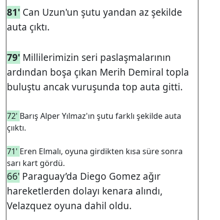
81'
Can Uzun'un şutu yandan az şekilde
auta çıktı.
79'
Millilerimizin seri paslaşmalarının
ardından boşa çıkan Merih Demiral topla
buluştu ancak vuruşunda top auta gitti.
72'
Barış Alper Yılmaz'ın şutu farklı şekilde auta
çııktı.
71'
Eren Elmalı, oyuna girdikten kısa süre sonra
sarı kart gördü.
66'
Paraguay’da Diego Gomez ağır
hareketlerden dolayı kenara alındı,
Velazquez oyuna dahil oldu.