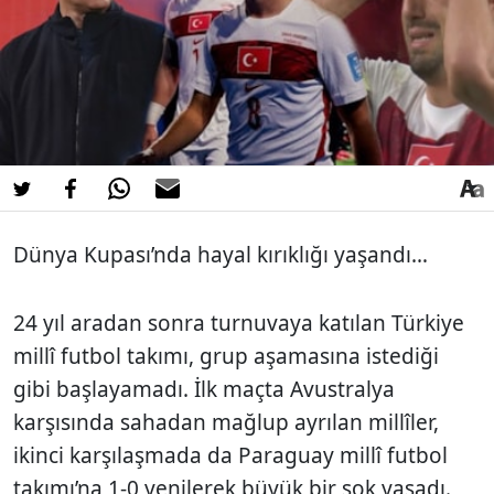
Dünya Kupası’nda hayal kırıklığı yaşandı…
24 yıl aradan sonra turnuvaya katılan
Türkiye
millî futbol takımı
, grup aşamasına istediği
gibi başlayamadı. İlk maçta Avustralya
karşısında sahadan mağlup ayrılan millîler,
ikinci karşılaşmada da
Paraguay millî futbol
takımı
’na 1-0 yenilerek büyük bir şok yaşadı.