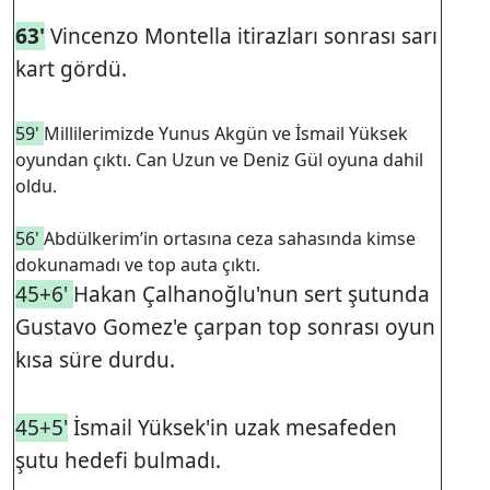
63'
Vincenzo Montella itirazları sonrası sarı
kart gördü.
59'
Millilerimizde Yunus Akgün ve İsmail Yüksek
oyundan çıktı. Can Uzun ve Deniz Gül oyuna dahil
oldu.
56'
Abdülkerim’in ortasına ceza sahasında kimse
dokunamadı ve top auta çıktı.
45+6'
Hakan Çalhanoğlu'nun sert şutunda
Gustavo Gomez'e çarpan top sonrası oyun
kısa süre durdu.
45+5'
İsmail Yüksek'in uzak mesafeden
şutu hedefi bulmadı.