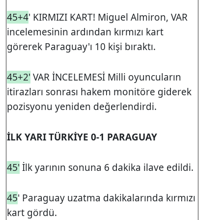
45+4
' KIRMIZI KART! Miguel Almiron, VAR
incelemesinin ardından kırmızı kart
görerek Paraguay'ı 10 kişi bıraktı.
45+2'
VAR İNCELEMESİ Milli oyuncuların
itirazları sonrası hakem monitöre giderek
pozisyonu yeniden değerlendirdi.
İLK YARI TÜRKİYE 0-1 PARAGUAY
45'
İlk yarının sonuna 6 dakika ilave edildi.
45
' Paraguay uzatma dakikalarında kırmızı
kart gördü.