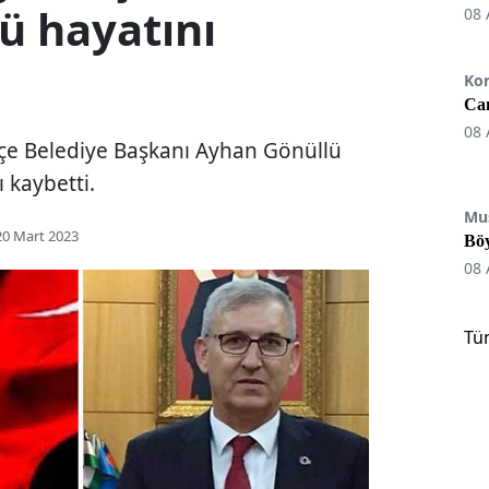
ü hayatını
08 
Ko
Can
08 
lçe Belediye Başkanı Ayhan Gönüllü
ı kaybetti.
Mu
20 Mart 2023
Böy
08 
Tü