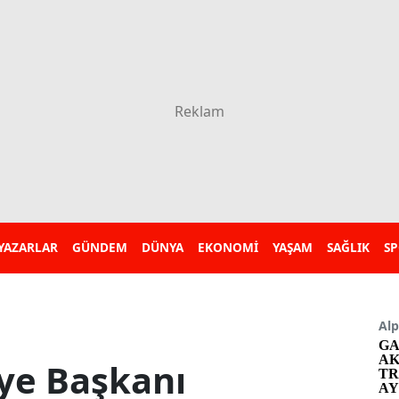
YAZARLAR
GÜNDEM
DÜNYA
EKONOMİ
YAŞAM
SAĞLIK
S
Alp
GA
AK
iye Başkanı
TR
AY