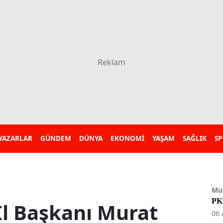
YAZARLAR
GÜNDEM
DÜNYA
EKONOMİ
YAŞAM
SAĞLIK
S
Mu
PKK
l Başkanı Murat
06 