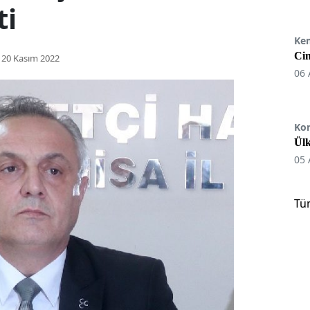
ti
Ke
Cin
20 Kasım 2022
06 
Ko
Ülk
05 
Tü