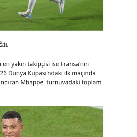
ĞİL
n en yakın takipçisi ise Fransa'nın
026 Dünya Kupası'ndaki ilk maçında
alandıran Mbappe, turnuvadaki toplam