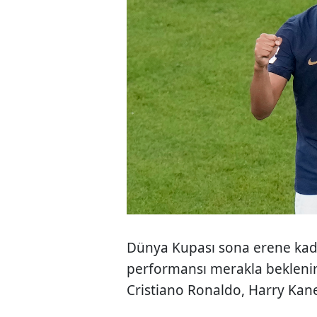
Dünya Kupası sona erene kad
performansı merakla beklenirke
Cristiano Ronaldo, Harry Kan