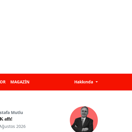
POR
MAGAZİN
Hakkında
stafa Mutlu
 affı!
Ağustos 2026