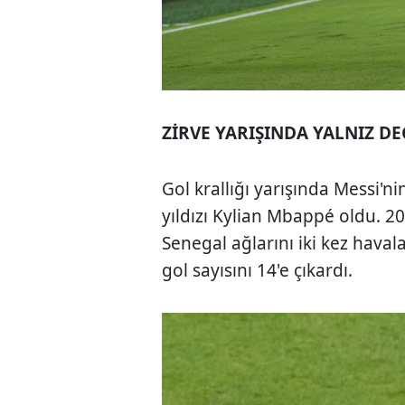
ZİRVE YARIŞINDA YALNIZ DE
Gol krallığı yarışında Messi'ni
yıldızı Kylian Mbappé oldu. 2
Senegal ağlarını iki kez hav
gol sayısını 14'e çıkardı.