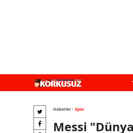
Haberler -
Spor
Messi "Dünya