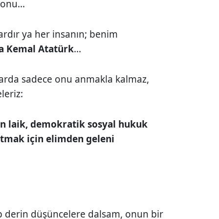
onu...
vardır ya her insanın; benim
a Kemal Atatürk
...
larda sadece onu anmakla kalmaz,
leriz:
ğın laik, demokratik sosyal hukuk
atmak için elimden geleni
derin düşüncelere dalsam, onun bir