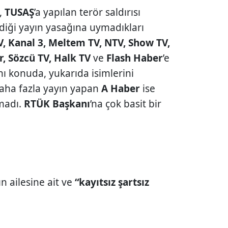
,
TUSAŞ
’a yapılan terör saldırısı
diği yayın yasağına uymadıkları
V, Kanal 3, Meltem TV, NTV, Show TV,
, Sözcü TV, Halk TV
ve
Flash Haber
’e
nı konuda, yukarıda isimlerini
daha fazla yayın yapan
A Haber
ise
lmadı.
RTÜK Başkanı
’na çok basit bir
n ailesine ait ve
“kayıtsız şartsız