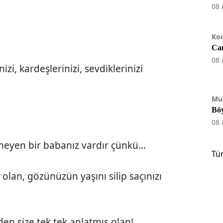
08 
Ko
Can
08 
izi, kardeşlerinizi, sevdiklerinizi
Mu
Böy
08 
meyen bir babanız vardır çünkü...
Tü
olan, gözünüzün yaşını silip saçınızı
den size tek tek anlatmış olan!