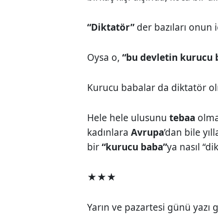
“Diktatör”
der bazıları onun i
Oysa o,
“bu devletin kurucu 
Kurucu babalar da diktatör o
Hele hele ulusunu
tebaa
olma
kadınlara
Avrupa
’dan bile yı
bir
“kurucu baba”
ya nasıl “di
★★★
Yarın ve pazartesi günü yazı