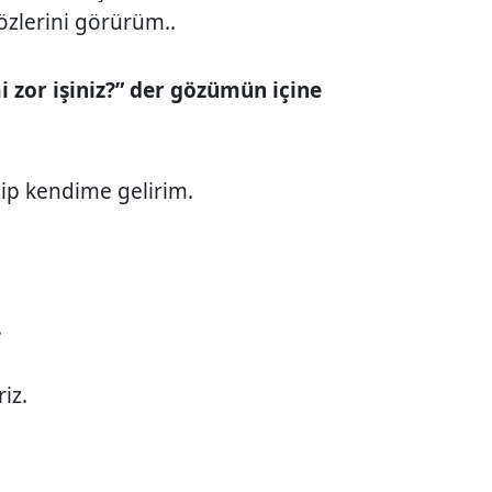
özlerini görürüm..
i zor işiniz?” der gözümün içine
nip kendime gelirim.
.
iz.