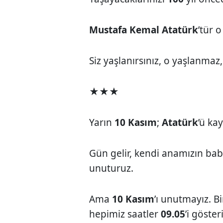
Mustafa Kemal Atatürk
’tür 
Siz yaşlanırsınız, o yaşlanmaz
★★★
Yarın
10 Kasım
;
Atatürk
’ü ka
Gün gelir, kendi anamızın ba
unuturuz.
Ama
10 Kasım
’ı unutmayız. B
hepimiz saatler
09.05
’i göste