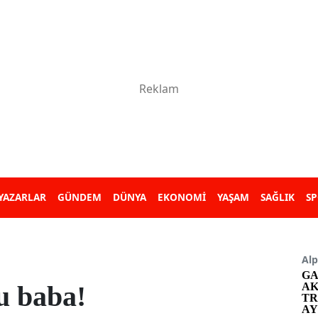
YAZARLAR
GÜNDEM
DÜNYA
EKONOMİ
YAŞAM
SAĞLIK
S
Alp
GA
u baba!
AK
TR
AY