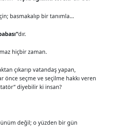
çin; basmakalıp bir tanımla...
babası”
dır.
lmaz hiçbir zaman.
ktan çıkarıp vatandaş yapan,
llar önce seçme ve seçilme hakkı veren
ktatör” diyebilir ki insan?
 günüm değil; o yüzden bir gün