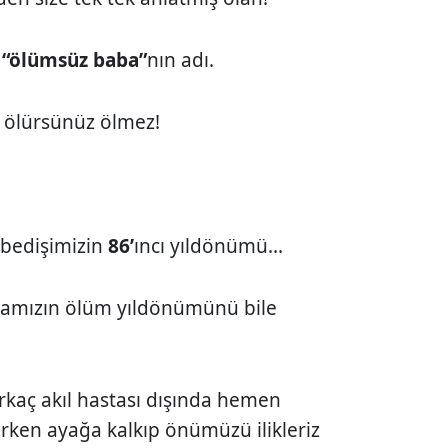
o
“ölümsüz baba”
nın adı.
, ölürsünüz ölmez!
ybedişimizin
86’
ıncı yıldönümü...
bamızın ölüm yıldönümünü bile
irkaç akıl hastası dışında hemen
rirken ayağa kalkıp önümüzü ilikleriz