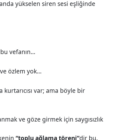
anda yükselen siren sesi eşliğinde
bu vefanın...
 ve özlem yok...
 kurtarıcısı var; ama böyle bir
ranmak ve göze girmek için saygısızlık
lkenin
“toplu ağlama töreni”
dir bu.