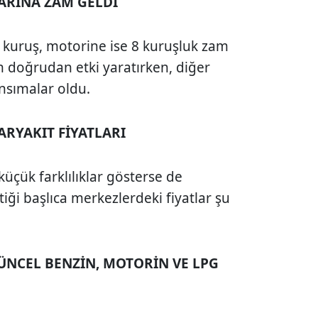
ARINA ZAM GELDİ
4 kuruş, motorine ise 8 kuruşluk zam
için doğrudan etki yaratırken, diğer
ansımalar oldu.
ARYAKIT FİYATLARI
küçük farklılıklar gösterse de
tiği başlıca merkezlerdeki fiyatlar şu
ÜNCEL BENZİN, MOTORİN VE LPG