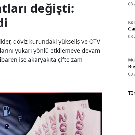
tları değişti:
08 
di
Ko
Can
08 
likler, döviz kurundaki yükseliş ve ÖTV
tlarını yukarı yönlü etkilemeye devam
ibaren ise akaryakıta çifte zam
Mu
Böy
08 
Tü