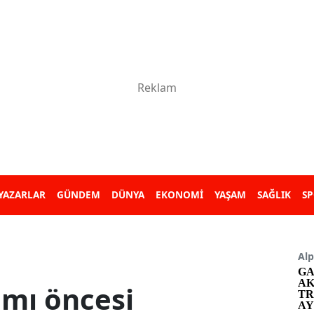
YAZARLAR
GÜNDEM
DÜNYA
EKONOMİ
YAŞAM
SAĞLIK
S
Alp
GA
AK
mı öncesi
TR
AY