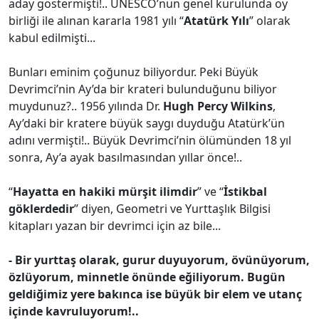
aday göstermişti!.. UNESCO’nun genel kurulunda oy
birliği ile alınan kararla 1981 yılı “
Atatürk Yılı
” olarak
kabul edilmişti...
Bunları eminim çoğunuz biliyordur. Peki Büyük
Devrimci’nin Ay’da bir krateri bulunduğunu biliyor
muydunuz?.. 1956 yılında Dr.
Hugh Percy Wilkins
,
Ay’daki bir kratere büyük saygı duyduğu Atatürk’ün
adını vermişti!.. Büyük Devrimci’nin ölümünden 18 yıl
sonra, Ay’a ayak basılmasından yıllar önce!..
“
Hayatta en hakiki mürşit ilimdir
” ve “
İstikbal
göklerdedir
” diyen, Geometri ve Yurttaşlık Bilgisi
kitapları yazan bir devrimci için az bile...
- Bir yurttaş olarak, gurur duyuyorum, övünüyorum,
özlüyorum, minnetle önünde eğiliyorum. Bugün
geldiğimiz yere bakınca ise büyük bir elem ve utanç
içinde kavruluyorum!..