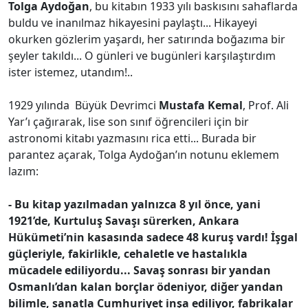
Tolga Aydoğan
, bu kitabın 1933 yılı baskısını sahaflarda
buldu ve inanılmaz hikayesini paylaştı... Hikayeyi
okurken gözlerim yaşardı, her satırında boğazıma bir
şeyler takıldı... O günleri ve bugünleri karşılaştırdım
ister istemez, utandım!..
1929 yılında Büyük Devrimci
Mustafa Kemal
, Prof. Ali
Yar’ı çağırarak, lise son sınıf öğrencileri için bir
astronomi kitabı yazmasını rica etti... Burada bir
parantez açarak, Tolga Aydoğan’ın notunu eklemem
lazım:
- Bu kitap yazılmadan yalnızca 8 yıl önce, yani
1921’de, Kurtuluş Savaşı sürerken, Ankara
Hükümeti’nin kasasında sadece 48 kuruş vardı! İşgal
güçleriyle, fakirlikle, cehaletle ve hastalıkla
mücadele ediliyordu... Savaş sonrası bir yandan
Osmanlı’dan kalan borçlar ödeniyor, diğer yandan
bilimle, sanatla Cumhuriyet inşa ediliyor, fabrikalar