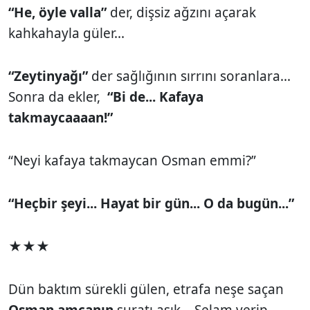
“He, öyle valla”
der, dişsiz ağzını açarak
kahkahayla güler...
“Zeytinyağı”
der sağlığının sırrını soranlara...
Sonra da ekler,
“Bi de... Kafaya
takmaycaaaan!”
“Neyi kafaya takmaycan Osman emmi?”
“Heçbir şeyi... Hayat bir gün... O da bugün...”
★★★
Dün baktım sürekli gülen, etrafa neşe saçan
Osman amcanın
suratı asık... Selam verip