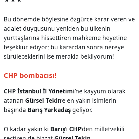
Bu dönemde böylesine özgürce karar veren ve
adalet duygusunu yeniden bu ülkenin
yurttaşlarına hissettiren mahkeme heyetine
teşekkür ediyor; bu karardan sonra nereye
sürüleceklerini ise merakla bekliyorum!
CHP bombacısı!
CHP İstanbul İl Yönetimi
’ne kayyum olarak
atanan
Gürsel Tekin
’e en yakın isimlerin
başında
Barış Yarkadaş
geliyor.
O kadar yakın ki
Barış
’ı
CHP
’den milletvekili
seçtiren de bizzat
Gürsel Tekin
...