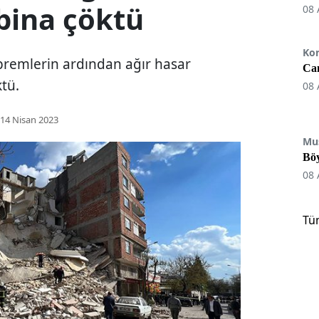
 bina çöktü
08 
Ko
emlerin ardından ağır hasar
Can
ktü.
08 
14 Nisan 2023
Mu
Böy
08 
Tü