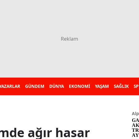
YAZARLAR
GÜNDEM
DÜNYA
EKONOMİ
YAŞAM
SAĞLIK
S
Alp
GA
AK
emde ağır hasar
TR
AY