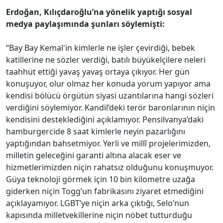
Erdoğan, Kılıçdaroğlu’na yönelik yaptığı sosyal
medya paylaşımında şunları söylemişti:
“Bay Bay Kemal'in kimlerle ne işler çevirdiği, bebek
katillerine ne sözler verdiği, batılı büyükelçilere neleri
taahhüt ettiği yavaş yavaş ortaya çıkıyor. Her gün
konuşuyor, olur olmaz her konuda yorum yapıyor ama
kendisi bölücü örgütün siyasi uzantılarına hangi sözleri
verdiğini söylemiyor. Kandil’deki terör baronlarının niçin
kendisini desteklediğini açıklamıyor. Pensilvanya’daki
hamburgercide 8 saat kimlerle neyin pazarlığını
yaptığından bahsetmiyor. Yerli ve millî projelerimizden,
milletin geleceğini garanti altına alacak eser ve
hizmetlerimizden niçin rahatsız olduğunu konuşmuyor.
Güya teknoloji görmek için 10 bin kilometre uzağa
giderken niçin Togg’un fabrikasını ziyaret etmediğini
açıklayamıyor. LGBT’ye niçin arka çıktığı, Selo’nun
kapısında milletvekillerine niçin nöbet tutturduğu