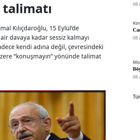
 talimatı
08 
Ko
mal Kılıçdaroğlu, 15 Eylül’de
Can
dair davaya kadar sessiz kalmayı
08 
 sadece kendi adına değil, çevresindeki
 üzere “konuşmayın” yönünde talimat
Mu
Böy
08 
Tü