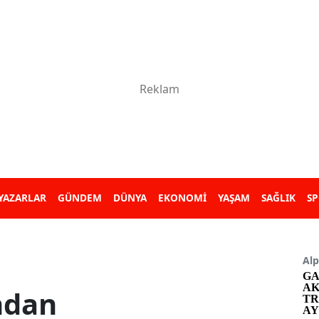
YAZARLAR
GÜNDEM
DÜNYA
EKONOMİ
YAŞAM
SAĞLIK
S
Alp
GA
AK
ndan
TR
AY