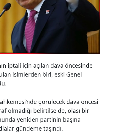
ın iptali için açılan dava öncesinde
ulan isimlerden biri, eski Genel
du.
 Mahkemesi’nde görülecek dava öncesi
f olmadığı belirtilse de, olası bir
munda yeniden partinin başına
dialar gündeme taşındı.