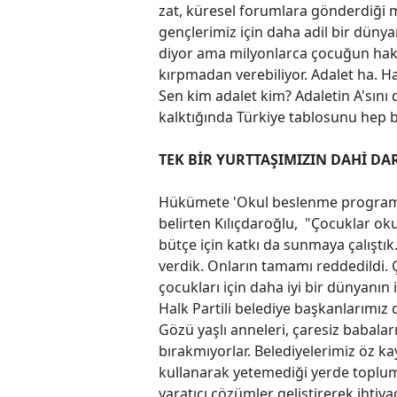
zat, küresel forumlara gönderdiği 
gençlerimiz için daha adil bir dü
diyor ama milyonlarca çocuğun hakk
kırpmadan verebiliyor. Adalet ha. Ha
Sen kim adalet kim? Adaletin A'sını
kalktığında Türkiye tablosunu hep 
TEK BİR YURTTAŞIMIZIN DAHİ DA
Hükümete 'Okul beslenme programı'
belirten Kılıçdaroğlu, "Çocuklar oku
bütçe için katkı da sunmaya çalıştık
verdik. Onların tamamı reddedildi
çocukları için daha iyi bir dünyanın
Halk Partili belediye başkanlarımız d
Gözü yaşlı anneleri, çaresiz babaları
bırakmıyorlar. Belediyelerimiz öz k
kullanarak yetemediği yerde toplum
yaratıcı çözümler geliştirerek ihtiya