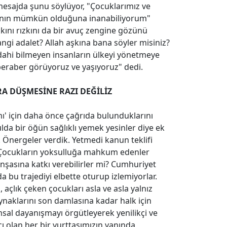
mesajda şunu söylüyor, "Çocuklarımız ve
nyanın mümkün olduğuna inanabiliyorum"
ını rızkını da bir avuç zengine gözünü
ngi adalet? Allah aşkına bana söyler misiniz?
 dahi bilmeyen insanların ülkeyi yönetmeye
beraber görüyoruz ve yaşıyoruz" dedi.
RA DÜŞMESİNE RAZI DEĞİLİZ
 için daha önce çağrıda bulunduklarını
lda bir öğün sağlıklı yemek yesinler diye ek
. Önergeler verdik. Yetmedi kanun teklifi
. Çocukların yoksulluğa mahkum edenler
 inşasına katkı verebilirler mi? Cumhuriyet
a bu trajediyi elbette oturup izlemiyorlar.
, açlık çeken çocukları asla ve asla yalnız
aynaklarını son damlasına kadar halk için
sal dayanışmayı örgütleyerek yenilikçi ve
cı olan her bir yurttaşımızın yanında