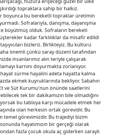
barışacağı, huzura erişeceği güzel bir ülke
kırdığı topraklara sahip bir halkız.
ar boyunca bu bereketli topraklar üretimin
oyurmadı. Sofralarıyla, danışma, dayanışma
e büyütmüş olduk. Sofraların bereketi
şterekler kadar farklılıklar da misafir edildi
ıyıcıları bizleriz. Birlikteyiz. Bu kültürü
aha önemli çünkü saray düzeni tarafından
de insanlarımız alın teriyle çalışarak
ğlamayı karnını doyurmakta zorlanıyor.
ir hayat sürme hayalini adeta hayatta kalma
yazda ekmek kuyruklarında bekliyor. Sabahın
 Et ve Süt Kurumu'nun önünde saatlerini
debilecek tek bir dakikamızın bile olmadığını
rüyorsak bu tabloya karşı mücadele etmek her
başında olan herkesin ortak görevidir. Bu
 temel görevimizdir. Bu trajediyi bizim
ıl sonunda hayatımızın bir gerçeği olarak
yondan fazla çocuk okula aç giderken saraylı