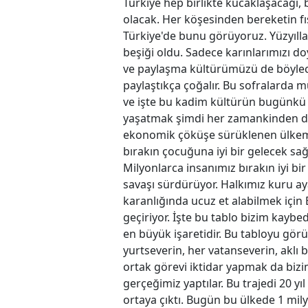
Türkiye hep birlikte kucaklaşacağı, 
olacak. Her köşesinden bereketin fış
Türkiye'de bunu görüyoruz. Yüzyıll
beşiği oldu. Sadece karınlarımızı d
ve paylaşma kültürümüzü de böylec
paylaştıkça çoğalır. Bu sofralarda mü
ve işte bu kadim kültürün bugünkü taş
yaşatmak şimdi her zamankinden d
ekonomik çöküşe sürüklenen ülkemiz
bırakın çocuğuna iyi bir gelecek sa
Milyonlarca insanımız bırakın iyi b
savaşı sürdürüyor. Halkımız kuru a
karanlığında ucuz et alabilmek için
geçiriyor. İşte bu tablo bizim kaybe
en büyük işaretidir. Bu tabloyu gö
yurtseverin, her vatanseverin, aklı 
ortak görevi iktidar yapmak da bizim
gerçeğimiz yaptılar. Bu trajedi 20 y
ortaya çıktı. Bugün bu ülkede 1 mil