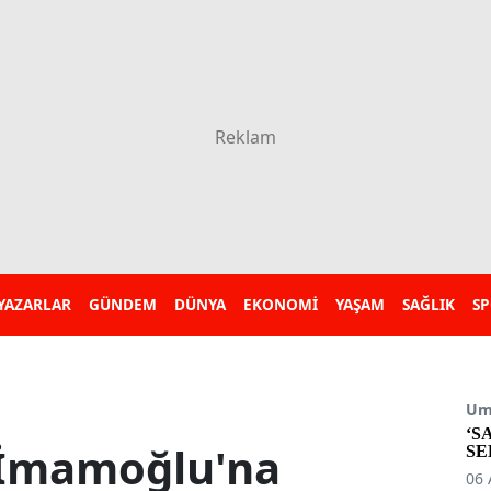
YAZARLAR
GÜNDEM
DÜNYA
EKONOMİ
YAŞAM
SAĞLIK
S
Umu
‘S
: İmamoğlu'na
SE
06 