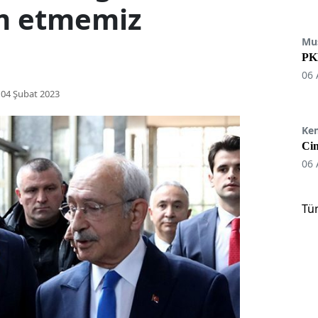
im etmemiz
Mu
PKK
06 
04 Şubat 2023
Ke
Cin
06 
Tü