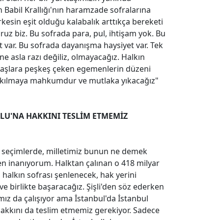
n Babil Krallığı'nın haramzade sofralarına
kesin eşit olduğu kalabalık arttıkça bereketi
ruz biz. Bu sofrada para, pul, ihtişam yok. Bu
et var. Bu sofrada dayanışma haysiyet var. Tek
e asla razı değiliz, olmayacağız. Halkın
ndaşlara peşkeş çeken egemenlerin düzeni
i yıkılmaya mahkumdur ve mutlaka yıkacağız"
LU'NA HAKKINI TESLİM ETMEMİZ
ki seçimlerde, milletimiz bunun ne demek
n inanıyorum. Halktan çalınan o 418 milyar
halkın sofrası şenlenecek, hak yerini
e birlikte başaracağız. Şişli'den söz ederken
mız da çalışıyor ama İstanbul'da İstanbul
akkını da teslim etmemiz gerekiyor. Sadece