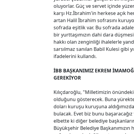
oluyorlar. Güç ve servet içinde yüze
karşı Hz.İbrahim'in herkese açık her
artan Halil İbrahim sofrasını kuruyo
sofrada eşitlik var. Bu sofrada adal
bir yurttaşımızın dahi dara düşmesin
hakkı olan zenginliği ihalelerle ya
sarsılmaz sanılan Babil Kulesi gib
ifadelerini kullandı.
İBB BAŞKANIMIZ EKREM İMAMOĞ
GEREKİYOR
Kılıçdaroğlu, "Milletimizin önünde
olduğunu gösterecek. Buna yürekte
doları kuruşu kuruşuna aldığımızda 
bulacak. Evet biz bunu başaracağız v
elbette ki diğer belediye başkanları
Büyükşehir Belediye Başkanımızın h