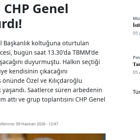
i CHP Genel
rdı!
Mu
İst
05 
 Başkanlık koltuğuna oturtulan
ncesi, bugün saat 13.30'da TBMM'de
Pın
acağını duyurmuştu. Halkın seçtiği
Tan
üye kendisinin çıkacağını
05 
s önünde Özel ve Kılıçdaroğlu
ik yaşandı. Saatlerce süren arbedenin
Tü
ım attı ve grup toplantısını CHP Genel
ellenme:
09 Haziran 2026 - 12:47