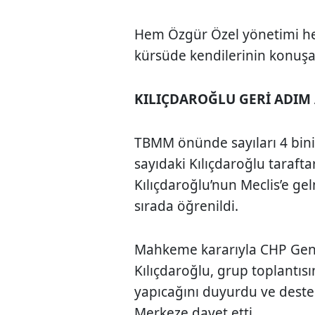
Hem Özgür Özel yönetimi he
kürsüde kendilerinin konuşac
KILIÇDAROĞLU GERİ ADIM 
TBMM önünde sayıları 4 bini
sayıdaki Kılıçdaroğlu taraftar
Kılıçdaroğlu’nun Meclis’e ge
sırada öğrenildi.
Mahkeme kararıyla CHP Gene
Kılıçdaroğlu, grup toplantı
yapıcağını duyurdu ve destek
Merkeze davet etti.