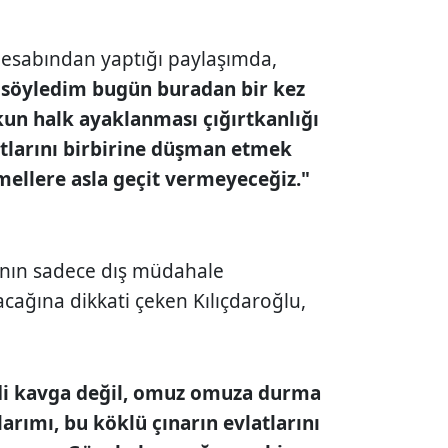
hesabından yaptığı paylaşımda,
söyledim bugün buradan bir kez
un halk ayaklanması çığırtkanlığı
atlarını birbirine düşman etmek
 emellere asla geçit vermeyeceğiz."
rının sadece dış müdahale
acağına dikkati çeken Kılıçdaroğlu,
mdi kavga değil, omuz omuza durma
arımı, bu köklü çınarın evlatlarını