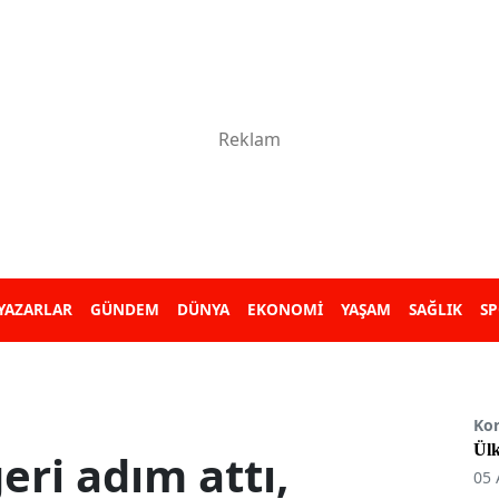
YAZARLAR
GÜNDEM
DÜNYA
EKONOMİ
YAŞAM
SAĞLIK
S
Ko
Ülk
eri adım attı,
05 