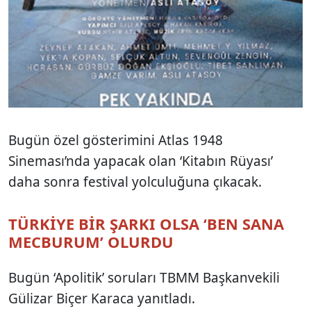
Bugün özel gösterimini Atlas 1948
Sineması’nda yapacak olan ‘Kitabın Rüyası’
daha sonra festival yolculuğuna çıkacak.
TÜRKİYE BİR ŞARKI OLSA ‘BEN SANA
MECBURUM’ OLURDU
Bugün ‘Apolitik’ soruları TBMM Başkanvekili
Gülizar Biçer Karaca yanıtladı.