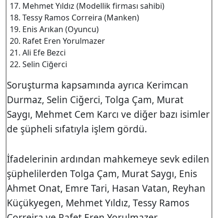
Mehmet Yıldız (Modellik firması sahibi)
Tessy Ramos Correira (Manken)
Enis Arıkan (Oyuncu)
Rafet Eren Yorulmazer
Ali Efe Bezci
Selin Ciğerci
Soruşturma kapsamında ayrıca
Kerimcan
Durmaz
,
Selin Ciğerci
,
Tolga Çam
,
Murat
Saygı
,
Mehmet Cem Karcı
ve diğer bazı isimler
de şüpheli sıfatıyla işlem gördü.
İfadelerinin ardından mahkemeye sevk edilen
şüphelilerden Tolga Çam, Murat Saygı, Enis
Ahmet Onat, Emre Tari, Hasan Vatan, Reyhan
Küçükyegen, Mehmet Yıldız, Tessy Ramos
Correira ve Rafet Eren Yorulmazer