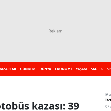
YAZARLAR
GÜNDEM
DÜNYA
EKONOMİ
YAŞAM
SAĞLIK
S
Mu
Re
otobüs kazası: 39
07 