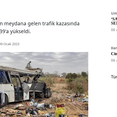
Umu
‘S
n meydana gelen trafik kazasında
SE
06 
39'a yükseldi.
09 Ocak 2023
Ke
Cin
06 
Tü