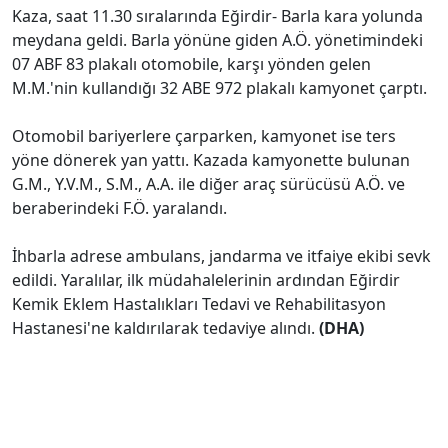
Kaza, saat 11.30 sıralarında Eğirdir- Barla kara yolunda
meydana geldi. Barla yönüne giden A.Ö. yönetimindeki
07 ABF 83 plakalı otomobile, karşı yönden gelen
M.M.'nin kullandığı 32 ABE 972 plakalı kamyonet çarptı.
Otomobil bariyerlere çarparken, kamyonet ise ters
yöne dönerek yan yattı. Kazada kamyonette bulunan
G.M., Y.V.M., S.M., A.A. ile diğer araç sürücüsü A.Ö. ve
beraberindeki F.Ö. yaralandı.
İhbarla adrese ambulans, jandarma ve itfaiye ekibi sevk
edildi. Yaralılar, ilk müdahalelerinin ardından Eğirdir
Kemik Eklem Hastalıkları Tedavi ve Rehabilitasyon
Hastanesi'ne kaldırılarak tedaviye alındı.
(DHA)