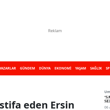
YAZARLAR
GÜNDEM
DÜNYA
EKONOMİ
YAŞAM
SAĞLIK
S
Umu
‘S
istifa eden Ersin
SE
06 