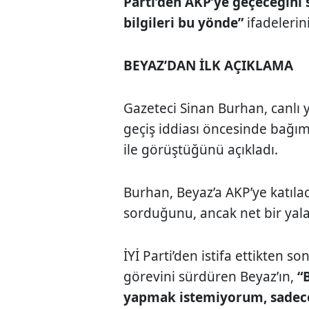
Parti’den AKP’ye geçeceğini 
bilgileri bu yönde”
ifadelerini
BEYAZ’DAN İLK AÇIKLAMA
Gazeteci
Sinan Burhan
, canlı
geçiş iddiası öncesinde bağıms
ile görüştüğünü açıkladı.
Burhan, Beyaz’a AKP’ye katılac
sorduğunu, ancak net bir yal
İYİ Parti’den istifa ettikten s
görevini sürdüren Beyaz’ın,
“B
yapmak istemiyorum, sadec