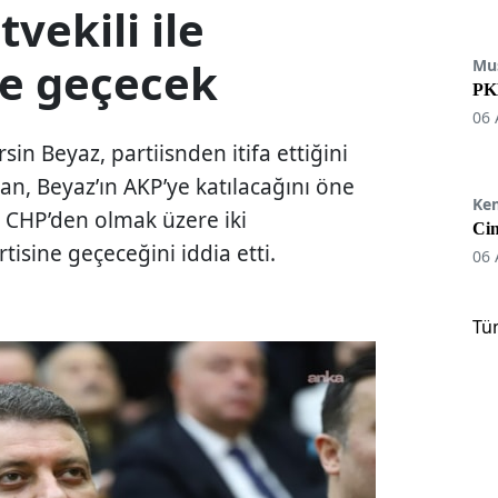
tvekili ile
ye geçecek
Mu
PKK
06 
Ersin Beyaz, partiisnden itifa ettiğini
n, Beyaz’ın AKP’ye katılacağını öne
Ke
ri CHP’den olmak üzere iki
Cin
rtisine geçeceğini iddia etti.
06 
Tü