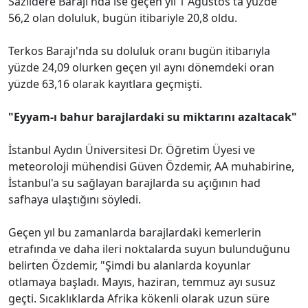
Sazlıdere Barajı'nda ise geçen yıl 1 Ağustos'ta yüzde
56,2 olan doluluk, bugün itibariyle 20,8 oldu.
Terkos Barajı'nda su doluluk oranı bugün itibarıyla
yüzde 24,09 olurken geçen yıl aynı dönemdeki oran
yüzde 63,16 olarak kayıtlara geçmişti.
"Eyyam-ı bahur barajlardaki su miktarını azaltacak"
İstanbul Aydın Üniversitesi Dr. Öğretim Üyesi ve
meteoroloji mühendisi Güven Özdemir, AA muhabirine,
İstanbul'a su sağlayan barajlarda su açığının had
safhaya ulaştığını söyledi.
Geçen yıl bu zamanlarda barajlardaki kemerlerin
etrafında ve daha ileri noktalarda suyun bulunduğunu
belirten Özdemir, "Şimdi bu alanlarda koyunlar
otlamaya başladı. Mayıs, haziran, temmuz ayı susuz
geçti. Sıcaklıklarda Afrika kökenli olarak uzun süre