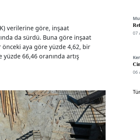
Mu
Re
K) verilerine göre, inşaat
07 
yında da sürdü. Buna göre inşaat
r önceki aya göre yüzde 4,62, bir
se yüzde 66,46 oranında artış
Ke
Cin
06 
Tü