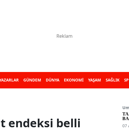
YAZARLAR
GÜNDEM
DÜNYA
EKONOMİ
YAŞAM
SAĞLIK
S
Umu
TA
t endeksi belli
BA
07 