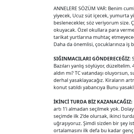
ANNELERE SÖZÜM VAR: Benim cumhu
yiyecek, Ucuz süt içecek, yumurta yiy
beslenecekler, söz veriyorum size. Ço
okuyacak. Özel okullara para vermey
tarikat yurtlarına muhtaç etmeyeceği
Daha da önemlisi, çocuklarınıza iş b
SIĞINMACILARI GÖNDERECEĞİZ
:
Bazıları yanlış söylüyor, düzeltelim. 
aldın mı? TC vatandaşı oluyorsun, 
derhal yasaklayacağız. Kiraların ar
konut satıldı yabancıya Bunu yasakl
İKİNCİ TURDA BİZ KAZANACAĞIZ:
artı 1’i almadan seçilmek yok. Dolayı
seçimde ilk 2’de olursak, ikinci turd
uğraşıyoruz. Şimdi sizden bir şey i
ortalamasını ilk defa bu kadar genç