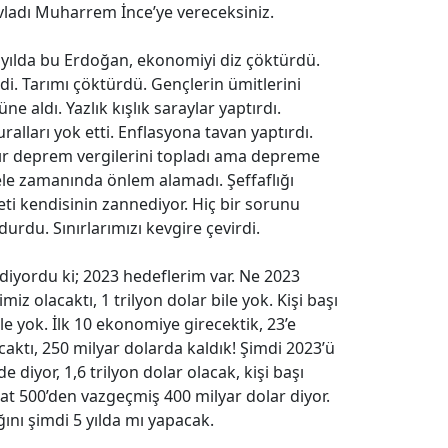
ladı Muharrem İnce’ye vereceksiniz.
1 yılda bu Erdoğan, ekonomiyi diz çöktürdü.
di. Tarımı çöktürdü. Gençlerin ümitlerini
üne aldı. Yazlık kışlık saraylar yaptırdı.
alları yok etti. Enflasyona tavan yaptırdı.
ır deprem vergilerini topladı ama depreme
e zamanında önlem alamadı. Şeffaflığı
eti kendisinin zannediyor. Hiç bir sorunu
urdu. Sınırlarımızı kevgire çevirdi.
diyordu ki; 2023 hedeflerim var. Ne 2023
imiz olacaktı, 1 trilyon dolar bile yok. Kişi başı
ile yok. İlk 10 ekonomiye girecektik, 23’e
caktı, 250 milyar dolarda kaldık! Şimdi 2023’ü
 diyor, 1,6 trilyon dolar olacak, kişi başı
cat 500’den vazgeçmiş 400 milyar dolar diyor.
ını şimdi 5 yılda mı yapacak.