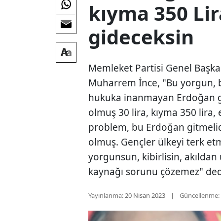
kıyma 350 Lir
gideceksin
Memleket Partisi Genel Başk
Muharrem İnce, "Bu yorgun, b
hukuka inanmayan Erdoğan git
olmuş 30 lira, kıyma 350 lira,
problem, bu Erdoğan gitmelid
olmuş. Gençler ülkeyi terk et
yorgunsun, kibirlisin, akılda
kaynağı sorunu çözemez" ded
Yayınlanma:
20 Nisan 2023
Güncellenme: