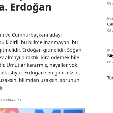
a. Erdoğan
08 
Ko
Can
08 
anı ve Cumhurbaşkanı adayı
u kibirli, bu bilime inanmayan, bu
melidir. Erdoğan gitmelidir. Soğan
Mu
Böy
 ev almayı bıraktık, kira ödemek bile
08 
ir. Umutlar kararmış, hayaller yok
mek istiyor. Erdoğan sen gideceksin,
Tü
n uzaksın, bilimden uzaksın, sorunun
i.
20 Nisan 2023