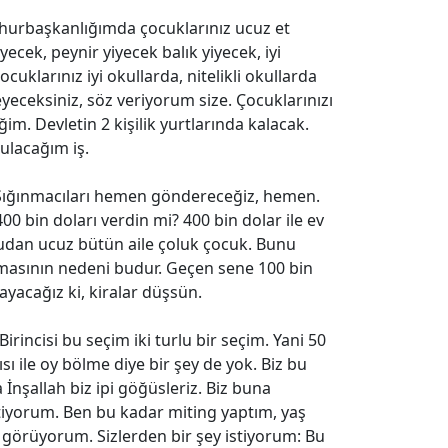
rbaşkanlığımda çocuklarınız ucuz et
ecek, peynir yiyecek balık yiyecek, iyi
cuklarınız iyi okullarda, nitelikli okullarda
eceksiniz, söz veriyorum size. Çocuklarınızı
m. Devletin 2 kişilik yurtlarında kalacak.
ulacağım iş.
 Sığınmacıları hemen göndereceğiz, hemen.
400 bin doları verdin mi? 400 bin dolar ile ev
sudan ucuz bütün aile çoluk çocuk. Bunu
tmasının nedeni budur. Geçen sene 100 bin
ayacağız ki, kiralar düşsün.
Birincisi bu seçim iki turlu bir seçim. Yani 50
sı ile oy bölme diye bir şey de yok. Biz bu
a İnşallah biz ipi göğüsleriz. Biz buna
stiyorum. Ben bu kadar miting yaptım, yaş
 görüyorum. Sizlerden bir şey istiyorum: Bu