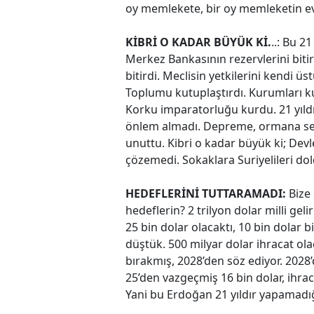
oy memlekete, bir oy memleketin ev
KİBRİ O KADAR BÜYÜK Kİ.
..: Bu 2
Merkez Bankasının rezervlerini bitir
bitirdi. Meclisin yetkilerini kendi üst
Toplumu kutuplaştırdı. Kurumları kur
Korku imparatorluğu kurdu. 21 yıld
önlem almadı. Depreme, ormana sel
unuttu. Kibri o kadar büyük ki; Devl
çözemedi. Sokaklara Suriyelileri dold
HEDEFLERİNİ TUTTARAMADI:
Bize 
hedeflerin? 2 trilyon dolar milli gelir
25 bin dolar olacaktı, 10 bin dolar b
düştük. 500 milyar dolar ihracat ola
bırakmış, 2028’den söz ediyor. 2028’de
25’den vazgeçmiş 16 bin dolar, ihra
Yani bu Erdoğan 21 yıldır yapamadığ