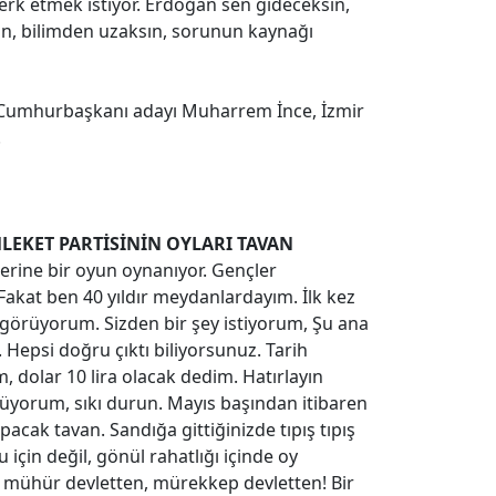
terk etmek istiyor. Erdoğan sen gideceksin,
sın, bilimden uzaksın, sorunun kaynağı
 Cumhurbaşkanı adayı Muharrem İnce, İzmir
.
LEKET PARTİSİNİN OYLARI TAVAN
zerine bir oyun oynanıyor. Gençler
kat ben 40 yıldır meydanlardayım. İlk kez
görüyorum. Sizden bir şey istiyorum, Şu ana
epsi doğru çıktı biliyorsunuz. Tarih
, dolar 10 lira olacak dedim. Hatırlayın
ylüyorum, sıkı durun. Mayıs başından itibaren
pacak tavan. Sandığa gittiğinizde tıpış tıpış
 için değil, gönül rahatlığı içinde oy
, mühür devletten, mürekkep devletten! Bir