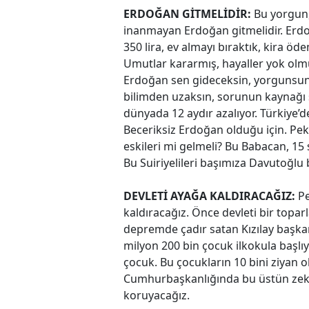
ERDOĞAN GİTMELİDİR:
Bu yorgun,
inanmayan Erdoğan gitmelidir. Erdo
350 lira, ev almayı bıraktık, kira ö
Umutlar kararmış, hayaller yok olmu
Erdoğan sen gideceksin, yorgunsun, 
bilimden uzaksın, sorunun kaynağı 
dünyada 12 aydır azalıyor. Türkiye’de
Beceriksiz Erdoğan olduğu için. Pek
eskileri mi gelmeli? Bu Babacan, 1
Bu Suiriyelileri başımıza Davutoğlu
DEVLETİ AYAĞA KALDIRACAĞIZ:
Pe
kaldıracağız. Önce devleti bir topa
depremde çadır satan Kızılay başka
milyon 200 bin çocuk ilkokula başlıyo
çocuk. Bu çocukların 10 bini ziyan
Cumhurbaşkanlığında bu üstün zeka
koruyacağız.