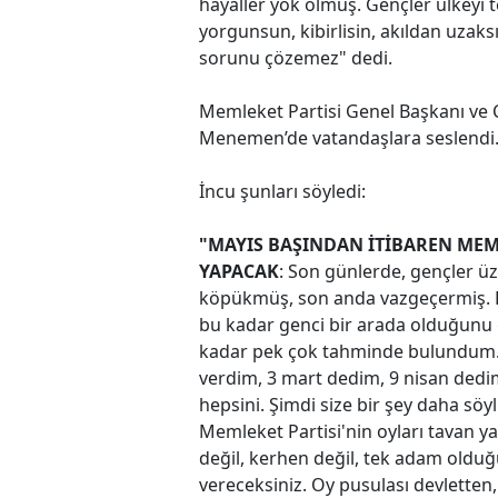
hayaller yok olmuş. Gençler ülkeyi 
yorgunsun, kibirlisin, akıldan uzak
sorunu çözemez" dedi.
Memleket Partisi Genel Başkanı ve
Menemen’de vatandaşlara seslendi
İncu şunları söyledi:
"MAYIS BAŞINDAN İTİBAREN MEM
YAPACAK
: Son günlerde, gençler ü
köpükmüş, son anda vazgeçermiş. Fa
bu kadar genci bir arada olduğunu 
kadar pek çok tahminde bulundum. H
verdim, 3 mart dedim, 9 nisan dedim
hepsini. Şimdi size bir şey daha sö
Memleket Partisi'nin oyları tavan ya
değil, kerhen değil, tek adam olduğu
vereceksiniz. Oy pusulası devletten