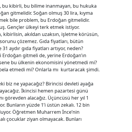
 bu kibirli, bu bilime inanmayan, bu hukuka
ğan gitmelidir. Soğan olmuş 30 lira, kıyma
demek bile problem, bu Erdoğan gitmelidir.
ş. Gençler ülkeyi terk etmek istiyor.
kibirlisin, akıldan uzaksın, işletme körüsün,
sorunu çözemez. Gıda fiyatları, bütün
 31 aydır gıda fiyatları artıyor, neden?
i Erdoğan gitmeli de, yerine Erdoğan’ın
5 sene bu ülkenin ekonomisini yönetmedi mi?
 bela etmedi mi? Onlarla mı kurtaracak şimdi.
ki biz ne yapacağız? Birincisi devleti ayağa
rlayacağız. İkincisi hemen pazartesi günü
nı görevden alacağız. Üçüncüsü her yıl 1
r. Bunların yüzde 1’i üstün zekalı. 12 bin
 oluyor. Öğretmen Muharrem İnce’nin
lı çocuklar ziyan olmayacak. Bunları