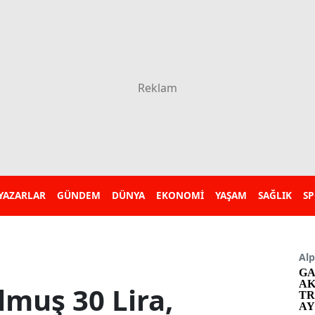
YAZARLAR
GÜNDEM
DÜNYA
EKONOMİ
YAŞAM
SAĞLIK
S
Alp
GA
AK
lmuş 30 Lira,
TR
AY