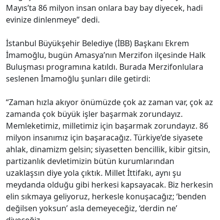
Mayıs’ta 86 milyon insan onlara bay bay diyecek, hadi
evinize dinlenmeye” dedi.
İstanbul Büyükşehir Belediye (İBB) Başkanı Ekrem
İmamoğlu, bugün Amasya’nın Merzifon ilçesinde Halk
Buluşması programına katıldı. Burada Merzifonlulara
seslenen İmamoğlu şunları dile getirdi:
“Zaman hızla akıyor önümüzde çok az zaman var, çok az
zamanda çok büyük işler başarmak zorundayız.
Memleketimiz, milletimiz için başarmak zorundayız. 86
milyon insanımız için başaracağız. Türkiye’de siyasete
ahlak, dinamizm gelsin; siyasetten bencillik, kibir gitsin,
partizanlık devletimizin bütün kurumlarından
uzaklaşsın diye yola çıktık. Millet İttifakı, aynı şu
meydanda olduğu gibi herkesi kapsayacak. Biz herkesin
elin sıkmaya geliyoruz, herkesle konuşacağız; ‘benden
değilsen yoksun’ asla demeyeceğiz, ‘derdin ne’
diyeceğiz.