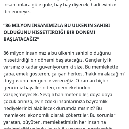
insan onlara güle güle, bay bay diyecek, hadi evinize
dinlenmeye…
“86 MİLYON İNSANIMIZLA BU ÜLKENİN SAHİBİ
OLDUĞUNU HİSSETTİRDİĞİ BİR DÖNEMİ
BAŞLATACAĞIZ”
86 milyon insanımızla bu ülkenin sahibi olduğunu
hissettirdiği bir dönemi başlatacağız. Gençler iyi ki
varsınız o kadar güveniyorum ki size. Bu memlekette
çaba, emek gösteren, çalışan herkes, ‘hakkımı alacağım’
duygusunu her gence vereceğiz. O zaman hiçbir
gencimiz hayallerinden, memleketinden
vazgeçmeyecek. Sevgili hanımefendiler, doya doya
çocuklarınıza, evinizdeki insanlarınıza bayramlık
hediyelerinizi alabilecek durumda mısınız? Bu
memleketi ekonomik olarak çökerttiler. Bu sorunları
yaratan, büyüten, memleketimizin her insanına
adaletsizliği ve hukuksuzluğu yaşatan, partizanlığı