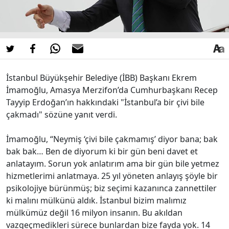
İstanbul Büyükşehir Belediye (İBB) Başkanı Ekrem
İmamoğlu, Amasya Merzifon’da Cumhurbaşkanı Recep
Tayyip Erdoğan’ın hakkındaki "İstanbul’a bir çivi bile
çakmadı" sözüne yanıt verdi.
İmamoğlu, “Neymiş ‘çivi bile çakmamış’ diyor bana; bak
bak bak… Ben de diyorum ki bir gün beni davet et
anlatayım. Sorun yok anlatırım ama bir gün bile yetmez
hizmetlerimi anlatmaya. 25 yıl yöneten anlayış şöyle bir
psikolojiye bürünmüş; biz seçimi kazanınca zannettiler
ki malını mülkünü aldık. İstanbul bizim malımız
mülkümüz değil 16 milyon insanın. Bu akıldan
vazgeçmedikleri sürece bunlardan bize fayda yok. 14