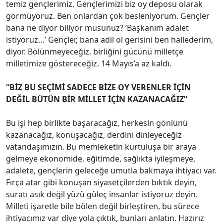
temiz gençlerimiz. Gençlerimizi biz oy deposu olarak
görmüyoruz. Ben onlardan çok besleniyorum. Gençler
bana ne diyor biliyor musunuz? ‘Başkanım adalet
istiyoruz…’ Gençler, bana adil ol gerisini ben hallederim,
diyor. Bölünmeyeceğiz, birliğini gücünü milletçe
milletimize göstereceğiz. 14 Mayıs’a az kaldı.
“BİZ BU SEÇİMİ SADECE BİZE OY VERENLER İÇİN
DEĞİL BÜTÜN BİR MİLLET İÇİN KAZANACAĞIZ”
Bu işi hep birlikte başaracağız, herkesin gönlünü
kazanacağız, konuşacağız, derdini dinleyeceğiz
vatandaşımızın. Bu memleketin kurtuluşa bir araya
gelmeye ekonomide, eğitimde, sağlıkta iyileşmeye,
adalete, gençlerin geleceğe umutla bakmaya ihtiyacı var.
Fırça atar gibi konuşan siyasetçilerden bıktık deyin,
suratı asık değil yüzü güleç insanlar istiyoruz deyin.
Milleti işaretle bile bölen değil birleştiren, bu sürece
ihtiyacımız var diye yola çıktık, bunları anlatın. Hazırız