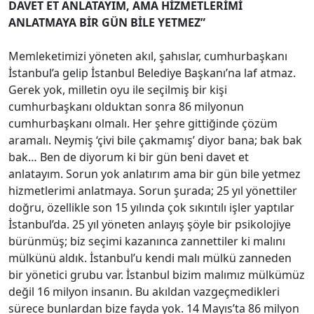
DAVET ET ANLATAYIM, AMA HİZMETLERİMİ
ANLATMAYA BİR GÜN BİLE YETMEZ”
Memleketimizi yöneten akıl, şahıslar, cumhurbaşkanı
İstanbul’a gelip İstanbul Belediye Başkanı’na laf atmaz.
Gerek yok, milletin oyu ile seçilmiş bir kişi
cumhurbaşkanı olduktan sonra 86 milyonun
cumhurbaşkanı olmalı. Her şehre gittiğinde çözüm
aramalı. Neymiş ‘çivi bile çakmamış’ diyor bana; bak bak
bak… Ben de diyorum ki bir gün beni davet et
anlatayım. Sorun yok anlatırım ama bir gün bile yetmez
hizmetlerimi anlatmaya. Sorun şurada; 25 yıl yönettiler
doğru, özellikle son 15 yılında çok sıkıntılı işler yaptılar
İstanbul’da. 25 yıl yöneten anlayış şöyle bir psikolojiye
bürünmüş; biz seçimi kazanınca zannettiler ki malını
mülkünü aldık. İstanbul’u kendi malı mülkü zanneden
bir yönetici grubu var. İstanbul bizim malımız mülkümüz
değil 16 milyon insanın. Bu akıldan vazgeçmedikleri
sürece bunlardan bize fayda yok. 14 Mayıs’ta 86 milyon