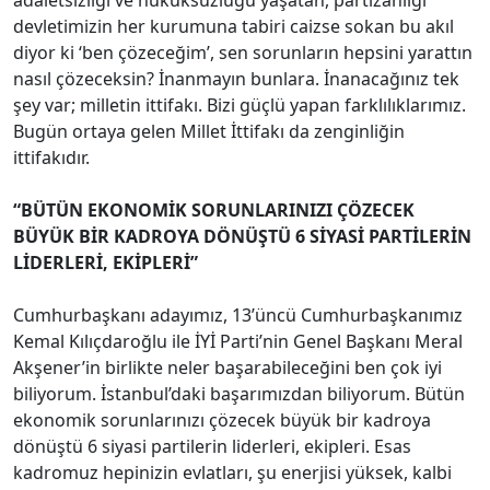
devletimizin her kurumuna tabiri caizse sokan bu akıl
diyor ki ‘ben çözeceğim’, sen sorunların hepsini yarattın
nasıl çözeceksin? İnanmayın bunlara. İnanacağınız tek
şey var; milletin ittifakı. Bizi güçlü yapan farklılıklarımız.
Bugün ortaya gelen Millet İttifakı da zenginliğin
ittifakıdır.
“BÜTÜN EKONOMİK SORUNLARINIZI ÇÖZECEK
BÜYÜK BİR KADROYA DÖNÜŞTÜ 6 SİYASİ PARTİLERİN
LİDERLERİ, EKİPLERİ”
Cumhurbaşkanı adayımız, 13’üncü Cumhurbaşkanımız
Kemal Kılıçdaroğlu ile İYİ Parti’nin Genel Başkanı Meral
Akşener’in birlikte neler başarabileceğini ben çok iyi
biliyorum. İstanbul’daki başarımızdan biliyorum. Bütün
ekonomik sorunlarınızı çözecek büyük bir kadroya
dönüştü 6 siyasi partilerin liderleri, ekipleri. Esas
kadromuz hepinizin evlatları, şu enerjisi yüksek, kalbi