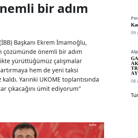
emli bir adım
Pın
Kad
09 
 (İBB) Başkanı Ekrem İmamoğlu,
un çözümünde önemli bir adım
Alp
GA
likte yürüttüğümüz çalışmalar
AK
TR
 artırmaya hem de yeni taksi
AY
 kaldı. Yarınki UKOME toplantısında
08 
rlar çıkacağını ümit ediyorum"
Tü