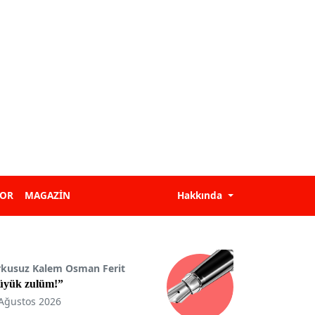
POR
MAGAZİN
Hakkında
rkusuz Kalem Osman Ferit
üyük zulüm!”
Ağustos 2026