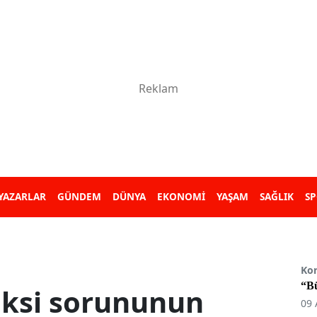
YAZARLAR
GÜNDEM
DÜNYA
EKONOMİ
YAŞAM
SAĞLIK
S
Ko
“B
ksi sorununun
09 