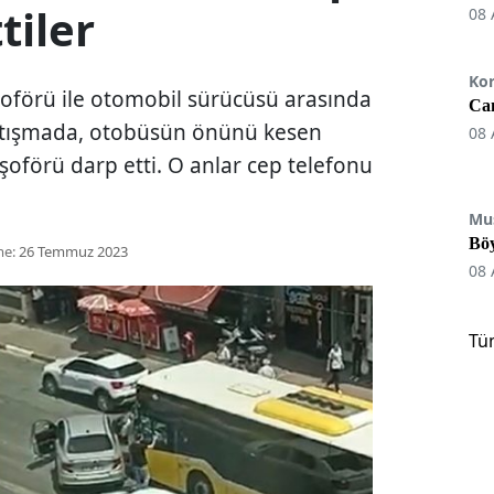
tiler
08 
Ko
oförü ile otomobil sürücüsü arasında
Can
artışmada, otobüsün önünü kesen
08 
şoförü darp etti. O anlar cep telefonu
Mu
Böy
me:
26 Temmuz 2023
08 
Tü