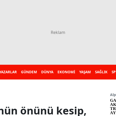
YAZARLAR
GÜNDEM
DÜNYA
EKONOMİ
YAŞAM
SAĞLIK
S
Alp
GA
AK
nün önünü kesip,
TR
AY