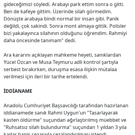
gideceğimizi söyledi. Arabayı park ettim sonra o gitti.
Ben de kafeye gittim. Üzerinde silah görmedim.
Dönüşte arabaya bindi normal bir insan gibi. Panik
değildi, çok sakindi. Sonra mont almaya gittik. Polisler
bizi yakalayınca silahının olduğunu öğrendim. Rahmiyi
daha öncesinde tanımam" dedi.
Ara kararını açıklayan mahkeme heyeti, sanıklardan
Yücel Özcan ve Musa Teymuru adli kontrol şartıyla
serbest bırakırken, duruşma esasa ilişkin mütalaa
verilmesi için ileri bir tarihe ertelendi.
İDDİANAME
Anadolu Cumhuriyet Başsavcılığı tarafından hazırlanan
iddianamede sanık Rahmi Uygun'un "Tasarlayarak
kasten öldürme" suçundan ağırlaştırılmış müebbet ve
"Ruhsatsız silah bulundurma" suçundan 1 yıldan 3 yıla
kadar hapis cezasıyla cezalandırılması istendi.