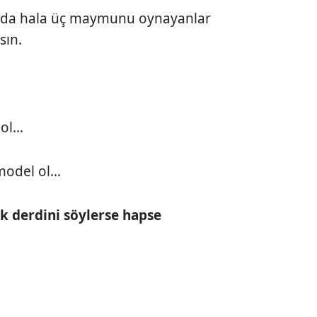
ında hala üç maymunu oynayanlar
sın.
 ol…
model ol…
k derdini söylerse hapse