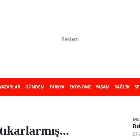
YAZARLAR
GÜNDEM
DÜNYA
EKONOMİ
YAŞAM
SAĞLIK
S
Mu
tıkarlarmış...
Re
07 