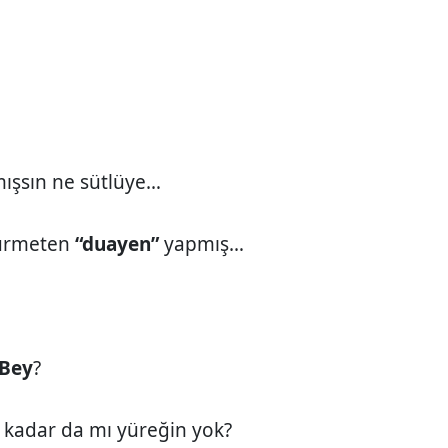
mışsın ne sütlüye…
hürmeten
“duayen”
yapmış…
 Bey
?
 kadar da mı yüreğin yok?