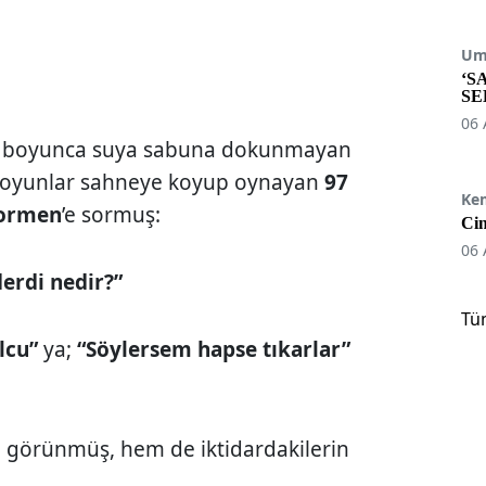
Umu
‘S
SE
06 
ı boyunca suya sabuna dokunmayan
 oyunlar sahneye koyup oynayan
97
Ke
ormen
’e sormuş:
Cin
06 
derdi nedir?”
Tü
lcu”
ya;
“Söylersem hapse tıkarlar”
n görünmüş, hem de iktidardakilerin