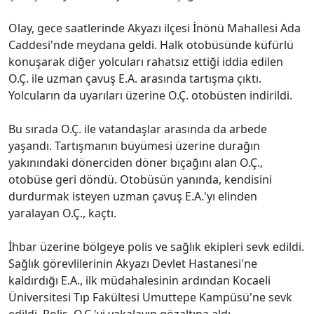
Olay, gece saatlerinde Akyazı ilçesi İnönü Mahallesi Ada
Caddesi'nde meydana geldi. Halk otobüsünde küfürlü
konuşarak diğer yolcuları rahatsız ettiği iddia edilen
O.Ç. ile uzman çavuş E.A. arasında tartışma çıktı.
Yolcuların da uyarıları üzerine O.Ç. otobüsten indirildi.
Bu sırada O.Ç. ile vatandaşlar arasında da arbede
yaşandı. Tartışmanın büyümesi üzerine durağın
yakınındaki dönerciden döner bıçağını alan O.Ç.,
otobüse geri döndü. Otobüsün yanında, kendisini
durdurmak isteyen uzman çavuş E.A.'yı elinden
yaralayan O.Ç., kaçtı.
İhbar üzerine bölgeye polis ve sağlık ekipleri sevk edildi.
Sağlık görevlilerinin Akyazı Devlet Hastanesi'ne
kaldırdığı E.A., ilk müdahalesinin ardından Kocaeli
Üniversitesi Tıp Fakültesi Umuttepe Kampüsü'ne sevk
edildi. Polis, O.Ç.'yi yakalayıp gözaltına aldı.