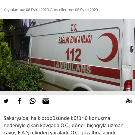
Yayınlanma:
08 Eylül 2023
Güncellenme:
08 Eylül 2023
Sakarya'da, halk otobüsünde küfürlü konuşma
nedeniyle çıkan kavgada O.Ç., döner bıçağıyla uzman
çavuş E.A.'yı elinden yaraladı. O.Ç. gözaltına alındı.