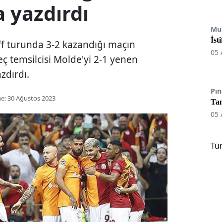
a yazdırdı
Mu
İst
ff turunda 3-2 kazandığı maçın
05 
ç temsilcisi Molde'yi 2-1 yenen
zdırdı.
Pın
e:
30 Ağustos 2023
Tan
05 
Tü