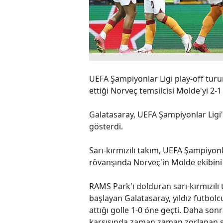
UEFA Şampiyonlar Ligi play-off tur
ettiği Norveç temsilcisi Molde'yi 2-
Galatasaray, UEFA Şampiyonlar Ligi
gösterdi.
Sarı-kırmızılı takım, UEFA Şampiyon
rövanşında Norveç'in Molde ekibini 
RAMS Park'ı dolduran sarı-kırmızılı
başlayan Galatasaray, yıldız futbol
attığı golle 1-0 öne geçti. Daha sonr
karşısında zaman zaman zorlanan sar