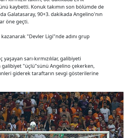
üğünü kaybetti. Konuk takımın son bölümde de
mada Galatasaray, 90+3. dakikada Angelino'nın
ar öne geçti.
-1 kazanarak "Devler Ligi"nde adını grup
aşayan sarı-kırmızılılar, galibiyeti
a galibiyet "üçlü"sünü Angelino çekerken,
leri giderek taraftarın sevgi gösterilerine