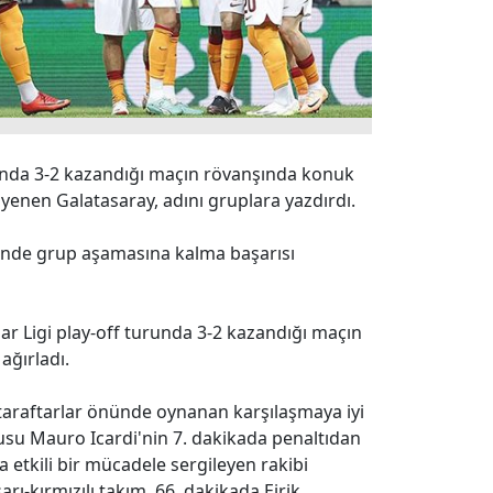
unda 3-2 kazandığı maçın rövanşında konuk
1 yenen Galatasaray, adını gruplara yazdırdı.
'nde grup aşamasına kalma başarısı
lar Ligi play-off turunda 3-2 kazandığı maçın
ağırladı.
 taraftarlar önünde oynanan karşılaşmaya iyi
cusu Mauro Icardi'nin 7. dakikada penaltıdan
a etkili bir mücadele sergileyen rakibi
ı-kırmızılı takım, 66. dakikada Eirik