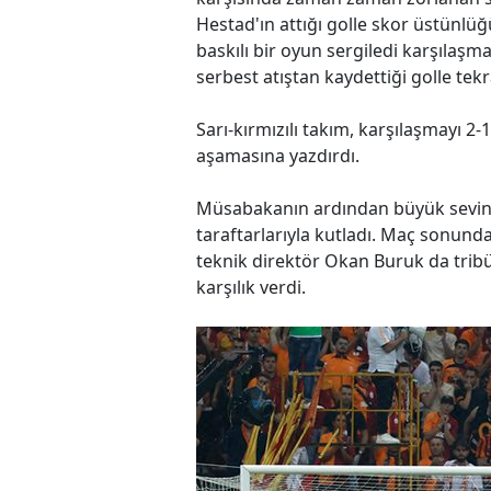
Hestad'ın attığı golle skor üstünl
baskılı bir oyun sergiledi karşılaş
serbest atıştan kaydettiği golle tekr
Sarı-kırmızılı takım, karşılaşmayı 2
aşamasına yazdırdı.
Müsabakanın ardından büyük sevinç y
taraftarlarıyla kutladı. Maç sonund
teknik direktör Okan Buruk da tribün
karşılık verdi.