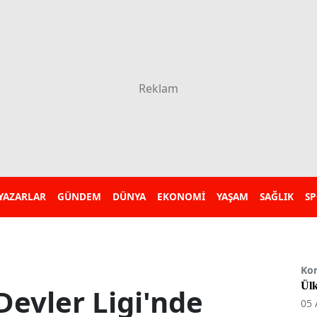
YAZARLAR
GÜNDEM
DÜNYA
EKONOMİ
YAŞAM
SAĞLIK
S
Ko
Ülk
Devler Ligi'nde
05 