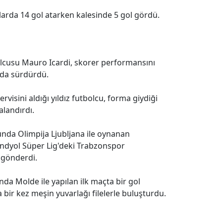
rda 14 gol atarken kalesinde 5 gol gördü.
bolcusu Mauro Icardi, skorer performansını
 da sürdürdü.
rvisini aldığı yıldız futbolcu, forma giydiği
alandırdı.
unda Olimpija Ljubljana ile oynanan
endyol Süper Lig'deki Trabzonspor
 gönderdi.
da Molde ile yapılan ilk maçta bir gol
bir kez meşin yuvarlağı filelerle buluşturdu.