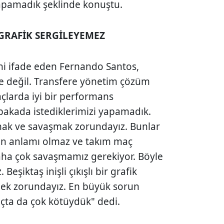
yapamadık şeklinde konuştu.
R GRAFİK SERGİLEYEMEZ
i ifade eden Fernando Santos,
e değil. Transfere yönetim çözüm
çlarda iyi bir performans
akada istediklerimizi yapamadık.
mak ve savaşmak zorundayız. Bunlar
yin anlamı olmaz ve takım maç
aha çok savaşmamız gerekiyor. Böyle
eşiktaş inişli çıkışlı bir grafik
mek zorundayız. En büyük sorun
çta da çok kötüydük" dedi.