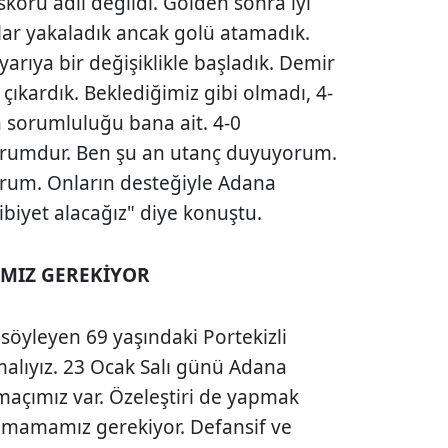
skoru adil değildi. Golden sonra iyi
tlar yakaladık ancak golü atamadık.
 yarıya bir değişiklikle başladık. Demir
 çıkardık. Beklediğimiz gibi olmadı, 4-
 sorumluluğu bana ait. 4-0
durumdur. Ben şu an utanç duyuyorum.
orum. Onların desteğiyle Adana
ibiyet alacağız" diye konuştu.
MIZ GEREKİYOR
 söyleyen 69 yaşındaki Portekizli
malıyız. 23 Ocak Salı günü Adana
maçımız var. Özeleştiri de yapmak
almamamız gerekiyor. Defansif ve