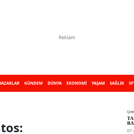
YAZARLAR
GÜNDEM
DÜNYA
EKONOMİ
YAŞAM
SAĞLIK
S
Umu
TA
tos:
BA
07 