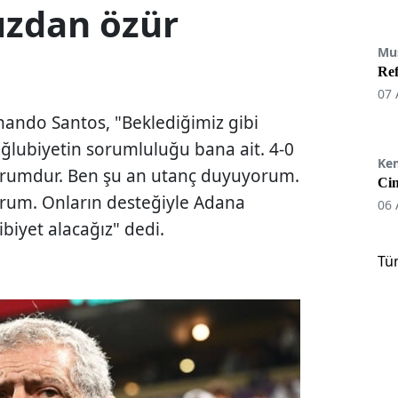
ızdan özür
Mu
Re
07 
nando Santos, "Beklediğimiz gibi
ğlubiyetin sorumluluğu bana ait. 4-0
Ke
durumdur. Ben şu an utanç duyuyorum.
Cin
orum. Onların desteğiyle Adana
06 
biyet alacağız" dedi.
Tü