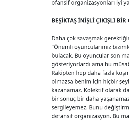
ofansif organizasyonları iyi 
BEŞİKTAŞ İNİŞLİ ÇIKIŞLI Bİ
Daha çok savaşmak gerektiğin
"Önemli oyuncularımız biziml
bulacak. Bu oyuncular son ma
gösteriyorlardı ama bu müsab
Rakipten hep daha fazla koş
olmazsa benim için hiçbir şe
kazanamaz. Kolektif olarak d
bir sonuç bir daha yaşanamaz. B
sergileyemez. Bunu değiştir
defansif organizasyon. Bu ma