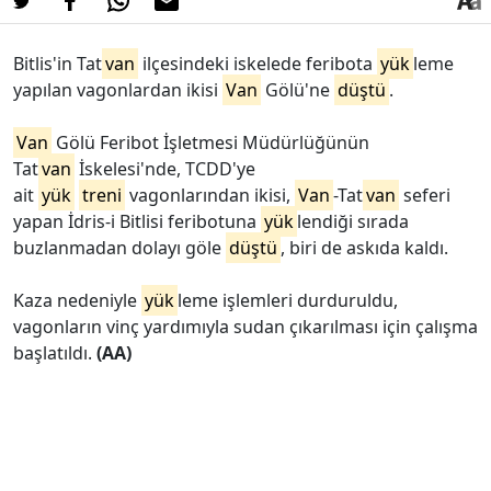
Bitlis'in Tat
van
ilçesindeki iskelede feribota
yük
leme
yapılan vagonlardan ikisi
Van
Gölü'ne
düştü
.
Van
Gölü Feribot İşletmesi Müdürlüğünün
Tat
van
İskelesi'nde, TCDD'ye
ait
yük
treni
vagonlarından ikisi,
Van
-Tat
van
seferi
yapan İdris-i Bitlisi feribotuna
yük
lendiği sırada
buzlanmadan dolayı göle
düştü
, biri de askıda kaldı.
Kaza nedeniyle
yük
leme işlemleri durduruldu,
vagonların vinç yardımıyla sudan çıkarılması için çalışma
başlatıldı.
(AA)