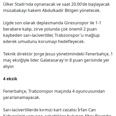
Ülker Stadı'nda oynanacak ve saat 20.00'de başlayacak
müsabakayı hakem Abdulkadir Bitigen yönetecek.
Ligde son olarak deplasmanda Giresunspor ile 1-1
berabere kalıp, zirve yolunda çok önemli 2 puan
kaybeden sarı-lacivertliler, Trabzonspor'u mağlup
ederek umudunu korumayı hedefleyecek.
Teknik direktör Jorge Jesus yönetimindeki Fenerbahçe, 1
maç eksiğiyle lider Galatasaray'ın 8 puan gerisinde yer
alıyor.
4 eksik
Fenerbahçe, Trabzonspor maçında 4 oyuncusundan
yararlanamayacak.
Sarı-lacivertlilerde kırmızı kart cezalısı İrfan Can
Kahveci'nin yanı sıra, sakatlıkları bulunan Altay Bayındır,