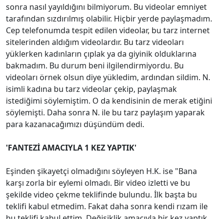
sonra nasıl yayıldığını bilmiyorum. Bu videolar emniyet
tarafından sızdırılmış olabilir. Hiçbir yerde paylaşmadım.
Cep telefonumda tespit edilen videolar, bu tarz internet
sitelerinden aldığım videolardır. Bu tarz videoları
yüklerken kadınların çıplak ya da giyinik olduklarına
bakmadım. Bu durum beni ilgilendirmiyordu. Bu
videoları örnek olsun diye yükledim, ardından sildim. N.
isimli kadına bu tarz videolar çekip, paylaşmak
istediğimi söylemiştim. O da kendisinin de merak etiğini
söylemişti. Daha sonra N. ile bu tarz paylaşım yaparak
para kazanacağımızı düşündüm dedi.
'FANTEZİ AMACIYLA 1 KEZ YAPTIK'
Eşinden şikayetçi olmadığını söyleyen H.K. ise "Bana
karşı zorla bir eylemi olmadı. Bir video izletti ve bu
şekilde video çekme teklifinde bulundu. İlk başta bu
teklifi kabul etmedim. Fakat daha sonra kendi rızam ile
bu teklifi kabul ettim. Değişiklik amacıyla bir kez yaptık.