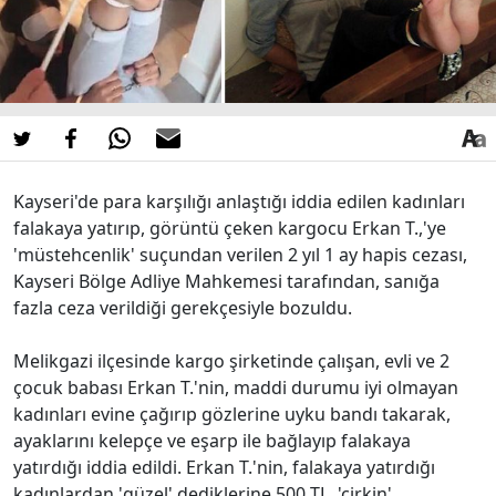
Kayseri'de para karşılığı anlaştığı iddia edilen kadınları
falakaya yatırıp, görüntü çeken kargocu Erkan T.,'ye
'müstehcenlik' suçundan verilen 2 yıl 1 ay hapis cezası,
Kayseri Bölge Adliye Mahkemesi tarafından, sanığa
fazla ceza verildiği gerekçesiyle bozuldu.
Melikgazi ilçesinde kargo şirketinde çalışan, evli ve 2
çocuk babası Erkan T.'nin, maddi durumu iyi olmayan
kadınları evine çağırıp gözlerine uyku bandı takarak,
ayaklarını kelepçe ve eşarp ile bağlayıp falakaya
yatırdığı iddia edildi. Erkan T.'nin, falakaya yatırdığı
kadınlardan 'güzel' dediklerine 500 TL, 'çirkin'