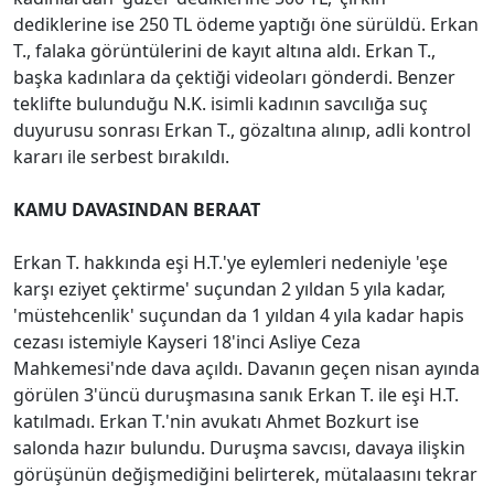
dediklerine ise 250 TL ödeme yaptığı öne sürüldü. Erkan
T., falaka görüntülerini de kayıt altına aldı. Erkan T.,
başka kadınlara da çektiği videoları gönderdi. Benzer
teklifte bulunduğu N.K. isimli kadının savcılığa suç
duyurusu sonrası Erkan T., gözaltına alınıp, adli kontrol
kararı ile serbest bırakıldı.
KAMU DAVASINDAN BERAAT
Erkan T. hakkında eşi H.T.'ye eylemleri nedeniyle 'eşe
karşı eziyet çektirme' suçundan 2 yıldan 5 yıla kadar,
'müstehcenlik' suçundan da 1 yıldan 4 yıla kadar hapis
cezası istemiyle Kayseri 18'inci Asliye Ceza
Mahkemesi'nde dava açıldı. Davanın geçen nisan ayında
görülen 3'üncü duruşmasına sanık Erkan T. ile eşi H.T.
katılmadı. Erkan T.'nin avukatı Ahmet Bozkurt ise
salonda hazır bulundu. Duruşma savcısı, davaya ilişkin
görüşünün değişmediğini belirterek, mütalaasını tekrar