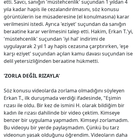
etti. Savcı, sanığın 'müstehcenlik' suçundan 1 yıldan 4
yıla kadar hapis ile cezalandırılmasını, söz konusu
görüntülerin ise müsaderesine (el konulmasına) karar
verilmesini istedi. Ayrıca 'eziyet' suçundan da sanığın
beraatine karar verilmesini talep etti. Hakim, Erkan T.'yi,
'müstehcenlik' suçundan 'iyi hal' indirimi de
uygulayarak 2 yıl 1 ay hapis cezasına çarptırırken, 'eşe
karşı eziyet' suçundan açılan kamu davası suçundan ise
delil yetersizliğinden beraatine hükmetti.
'ZORLA DEĞİL RIZAYLA'
Söz konusu videolarda zorlama olmadığını söyleyen
Erkan T., ilk duruşmada verdiği ifadesinde, "Eşimin
rızası ile oldu. Bir kez de ismini H. olarak bildiğim bir
kadın ile rızası dahilinde bir video çektim. Kimseye
benzer bir uygulama yapmadım. Kimseyi zorlamadım.
Bu videoyu bir yerde paylaşmadım. Çünkü bu tarz
videonun yasak olduğunu öğrendim. Videoların daha