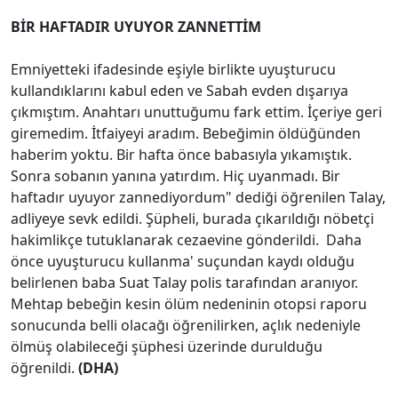
BİR HAFTADIR UYUYOR ZANNETTİM
Emniyetteki ifadesinde eşiyle birlikte uyuşturucu
kullandıklarını kabul eden ve Sabah evden dışarıya
çıkmıştım. Anahtarı unuttuğumu fark ettim. İçeriye geri
giremedim. İtfaiyeyi aradım. Bebeğimin öldüğünden
haberim yoktu. Bir hafta önce babasıyla yıkamıştık.
Sonra sobanın yanına yatırdım. Hiç uyanmadı. Bir
haftadır uyuyor zannediyordum" dediği öğrenilen Talay,
adliyeye sevk edildi. Şüpheli, burada çıkarıldığı nöbetçi
hakimlikçe tutuklanarak cezaevine gönderildi. Daha
önce uyuşturucu kullanma' suçundan kaydı olduğu
belirlenen baba Suat Talay polis tarafından aranıyor.
Mehtap bebeğin kesin ölüm nedeninin otopsi raporu
sonucunda belli olacağı öğrenilirken, açlık nedeniyle
ölmüş olabileceği şüphesi üzerinde durulduğu
öğrenildi.
(DHA)