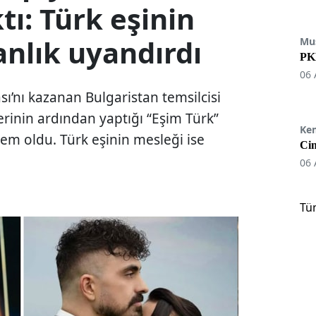
ktı: Türk eşinin
nlık uyandırdı
Mu
PKK
06 
ı’nı kazanan Bulgaristan temsilcisi
erinin ardından yaptığı “Eşim Türk”
Ke
em oldu. Türk eşinin mesleği ise
Cin
06 
Tü