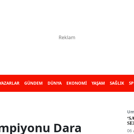
YAZARLAR
GÜNDEM
DÜNYA
EKONOMİ
YAŞAM
SAĞLIK
S
Umu
‘S
ampiyonu Dara
SE
06 