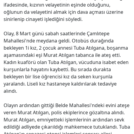
ifadesinde, kızının velayetinin eşinde olduğunu,
oğlunun da velayetini almak için dava açması üzerine
sinirlenip cinayeti işlediğini söyledi.
Olay, 8 Mart günü sabah saatlerinde Çamlıtepe
Mahallesi'nde meydana geldi. Otobüs durağında
bekleyen 1i kız, 2 çocuk annesi Tuba Atılgana, boşanma
aşamasındaki eşi Murat Atılgan tabanca ile ateş etti.
Kadın kuaförü olan Tuba Atılgan, vücuduna isabet eden
kurşunlarla hayatını kaybetti. Bu sırada durakta
bekleyen bir lise öğrencisi kız da seken kurşunla
yaralandı. Liseli kız hastaneye kaldırılarak tedaviye
alındı.
Olayın ardından gittiği Belde Mahallesi'ndeki evini ateşe
veren Murat Atılgan, polis ekiplerince gözaltına alındı.
Murat Atılgan, emniyetteki işlemlerinin ardından sevk
edildiği adliyede çıkarıldığı mahkemece tutuklandı. Tuba
Atılgan'ın cenazesi otopsi işlemleri sonrası ailesi