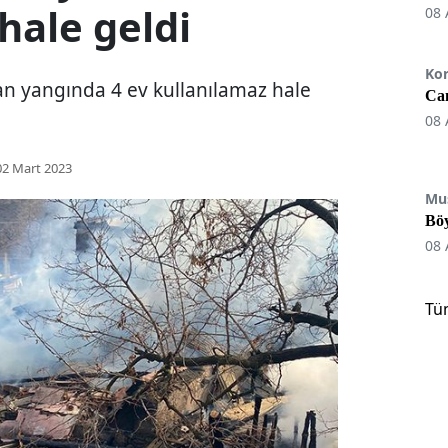
hale geldi
08 
Ko
an yangında 4 ev kullanılamaz hale
Can
08 
02 Mart 2023
Mu
Böy
08 
Tü