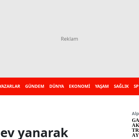
YAZARLAR
GÜNDEM
DÜNYA
EKONOMİ
YAŞAM
SAĞLIK
S
Alp
GA
AK
 ev yanarak
TR
AY