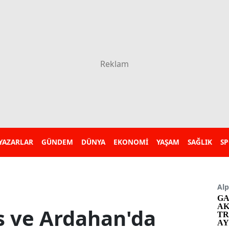
YAZARLAR
GÜNDEM
DÜNYA
EKONOMİ
YAŞAM
SAĞLIK
S
Alp
GA
AK
s ve Ardahan'da
TR
AY