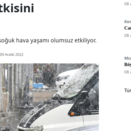
kisini
08 
Ko
Can
08 
soğuk hava yaşamı olumsuz etkiliyor.
09 Aralık 2022
Mu
Böy
08 
Tü