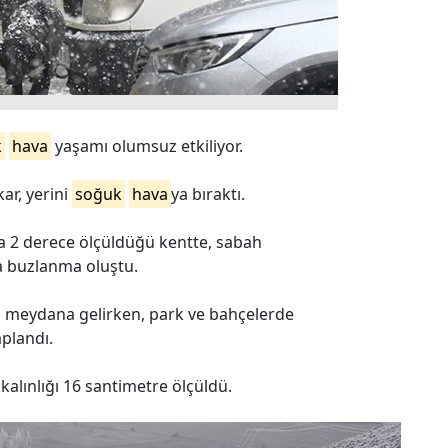
k
hava
yaşamı olumsuz etkiliyor.
ar, yerini
soğuk
hava
ya bıraktı.
nda 2 derece ölçüldüğü kentte, sabah
da buzlanma oluştu.
a meydana gelirken, park ve bahçelerde
aplandı.
alınlığı 16 santimetre ölçüldü.