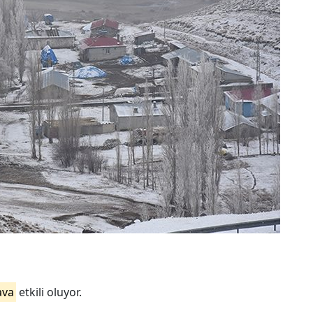
ava
etkili oluyor.