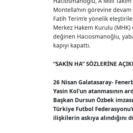
Hacıosmanoğlu, A Milli Takım
Montella’nın görevine devam 
Fatih Terim’e yönelik eleştiri
Merkez Hakem Kurulu (MHK) ü
değinen Hacıosmanoğlu, yab
kapıyı kapattı.
“SAKİN HA” SÖZLERİNE AÇI
26 Nisan Galatasaray- Fene
Yasin Kol'un atanmasının ar
Başkan Dursun Özbek imzası
Türkiye Futbol Federasyonu
ilişkilerin askıya alındığını