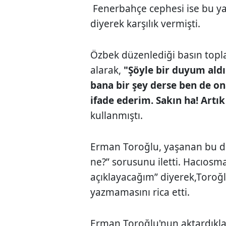
Fenerbahçe cephesi ise bu y
diyerek karşılık vermişti.
Özbek düzenlediği basın topl
alarak,
"Şöyle bir duyum ald
bana bir şey derse ben de o
ifade ederim. Sakın ha! Artık
kullanmıştı.
Erman Toroğlu, yaşanan bu diy
ne?” sorusunu iletti. Hacıosm
açıklayacağım” diyerek,Toroğ
yazmamasını rica etti.
Erman Toroğlu'nun aktardıklar