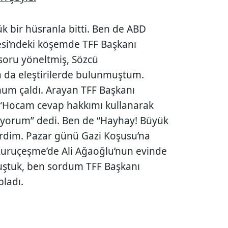
k bir hüsranla bitti. Ben de ABD
si’ndeki köşemde TFF Başkanı
soru yöneltmiş, Sözcü
a da eleştirilerde bulunmuştum.
um çaldı. Arayan TFF Başkanı
“Hocam cevap hakkımı kullanarak
tiyorum” dedi. Ben de “Hayhay! Büyük
erdim. Pazar günü Gazi Koşusu’na
Kuruçeşme’de Ali Ağaoğlu’nun evinde
uştuk, ben sordum TFF Başkanı
pladı.