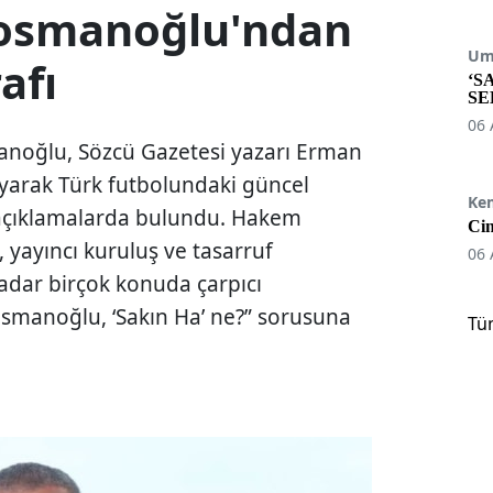
ıosmanoğlu'ndan
Umu
rafı
‘S
SE
06 
anoğlu, Sözcü Gazetesi yazarı Erman
ayarak Türk futbolundaki güncel
Ke
n açıklamalarda bulundu. Hakem
Cin
i, yayıncı kuruluş ve tasarruf
06 
kadar birçok konuda çarpıcı
smanoğlu, ‘Sakın Ha’ ne?” sorusuna
Tü