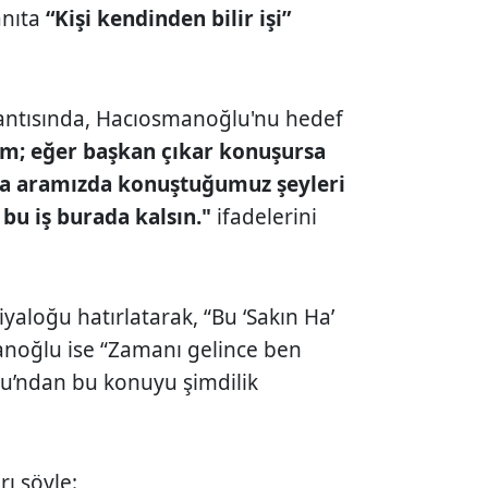
anıta
“Kişi kendinden bilir işi”
antısında, Hacıosmanoğlu'nu hedef
ım; eğer başkan çıkar konuşursa
na aramızda konuştuğumuz şeyleri
 bu iş burada kalsın."
ifadelerini
aloğu hatırlatarak, “Bu ‘Sakın Ha’
anoğlu ise “Zamanı gelince ben
lu’ndan bu konuyu şimdilik
ı şöyle: