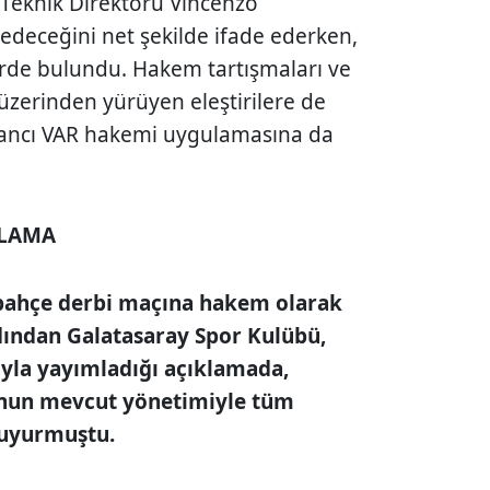
 Teknik Direktörü Vincenzo
edeceğini net şekilde ifade ederken,
lerde bulundu. Hakem tartışmaları ve
zerinden yürüyen eleştirilere de
ancı VAR hakemi uygulamasına da
KLAMA
rbahçe derbi maçına hakem olarak
dından Galatasaray Spor Kulübü,
yla yayımladığı açıklamada,
’nun mevcut yönetimiyle tüm
 duyurmuştu.