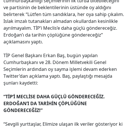
cumhurbaşkanlığı seçimlerinin ilk turda bitebileceğini
ve partisinin de beklentilerinin üstünde oy aldığını
belirterek “Lütfen tüm sandıklara, her oya sahip çıkalım.
Islak imzalı tutanakları almadan okullardan kesinlikle
ayrılmayalım. TİP’i Meclis’e daha güçlü göndereceğiz.
Erdoğan’ı da tarihin çöplüğüne göndereceğiz”
açıklamasını yaptı.
TİP Genel Başkanı Erkan Baş, bugün yapılan
Cumhurbaşkanı ve 28. Dönem Milletvekili Genel
Seçimlerin ardından oy sayma işlemi devam ederken
Twitter’dan açıklama yaptı. Baş, paylaştığı mesajda
şunları kaydetti:
“TİP’İ MECLİSE DAHA GÜÇLÜ GÖNDERECEĞİZ.
ERDOĞAN’I DA TARİHİN ÇÖPLÜĞÜNE
GÖNDERECEĞİZ!”
“Sevgili yurttaşlar, Elimize ulaşan ilk veriler gösteriyor ki