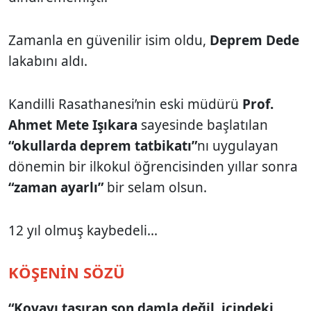
Zamanla en güvenilir isim oldu,
Deprem Dede
lakabını aldı.
Kandilli Rasathanesi’nin eski müdürü
Prof.
Ahmet Mete Işıkara
sayesinde başlatılan
“okullarda deprem tatbikatı”
nı uygulayan
dönemin bir ilkokul öğrencisinden yıllar sonra
“zaman ayarlı”
bir selam olsun.
12 yıl olmuş kaybedeli...
KÖŞENİN SÖZÜ
“Kovayı taşıran son damla değil, içindeki