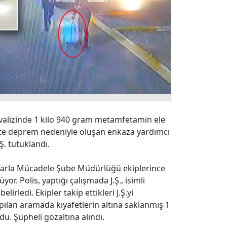
n valizinde 1 kilo 940 gram metamfetamin ele
kente deprem nedeniyle oluşan enkaza yardımcı
Ş. tutuklandı.
larla Mücadele Şube Müdürlüğü ekiplerince
r. Polis, yaptığı çalışmada J.Ş., isimli
lirledi. Ekipler takip ettikleri J.Ş.yi
apılan aramada kıyafetlerin altına saklanmış 1
. Şüpheli gözaltına alındı.