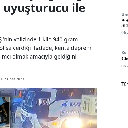
 uyuşturucu ile
Umu
‘S
SE
06 
Ş.'nin valizinde 1 kilo 940 gram
olise verdiği ifadede, kente deprem
Ke
ımcı olmak amacıyla geldiğini
Cin
06 
16 Şubat 2023
Tü