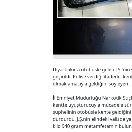
Diyarbakır'a otobüsle gelen J.Ş.'ni
geçirildi. Polise verdiği ifadede, 
olmak amacıyla geldiğini söyleyen J.
İl Emniyet Müdürlüğü Narkotik Suç
kentte uyuşturucuyla mücadele sürüyo
şüphelinin otobüsle kente geldiğini be
durdurdu. J.Ş.nin elindeki valizde y
kilo 940 gram metamfetamin bulundu