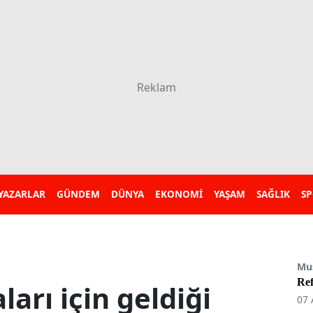
YAZARLAR
GÜNDEM
DÜNYA
EKONOMİ
YAŞAM
SAĞLIK
S
Mu
Re
arı için geldiği
07 