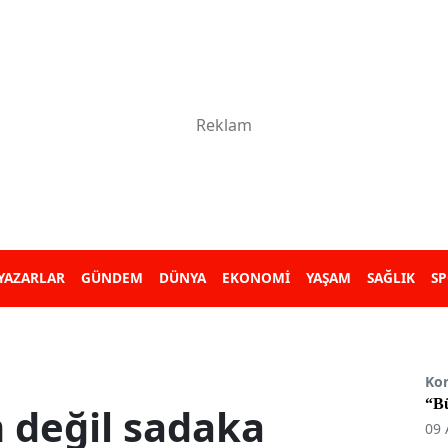
YAZARLAR
GÜNDEM
DÜNYA
EKONOMİ
YAŞAM
SAĞLIK
S
Ko
“B
 değil sadaka
09 