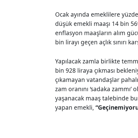
Ocak ayında emeklilere yüzde
düşük emekli maaşı 14 bin 569
enflasyon maaşların alım gü
bin lirayı geçen açlık sınırı ka
Yapılacak zamla birlikte tem
bin 928 liraya çıkması bekleniy
çıkamayan vatandaşlar pahalıl
zam oranını ‘sadaka zammı’ ol
yaşanacak maaş talebinde bulu
yapan emekli,
“Geçinemiyor