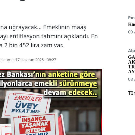
Pın
Kad
ana uğrayacak... Emeklinin maaş
09 
ayı enflflasyon tahmini açıklandı. En
 2 bin 452 lira zam var.
Alp
GA
ellenme:
17 Haziran 2025 - 08:27
AK
TR
AY
08 
Tü