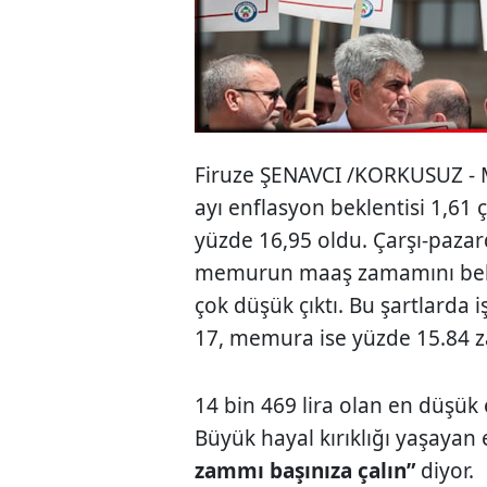
Firuze ŞENAVCI /KORKUSUZ - 
ayı enf­lasyon beklentisi 1,61 ç
yüzde 16,95 oldu. Çarşı-pa­zar
memurun maaş zamamını belir
çok düşük çıktı. Bu şartlarda 
17, memura ise yüzde 15.84 z
14 bin 469 lira olan en düşük 
Büyük hayal kırıklığı yaşayan 
zammı başınıza çalın”
diyor.