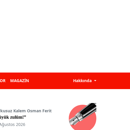
POR
MAGAZİN
Hakkında
rkusuz Kalem Osman Ferit
üyük zulüm!”
Ağustos 2026