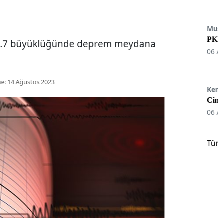
Mu
PKK
e 3.7 büyüklüğünde deprem meydana
06 
e:
14 Ağustos 2023
Ke
Cin
06 
Tü