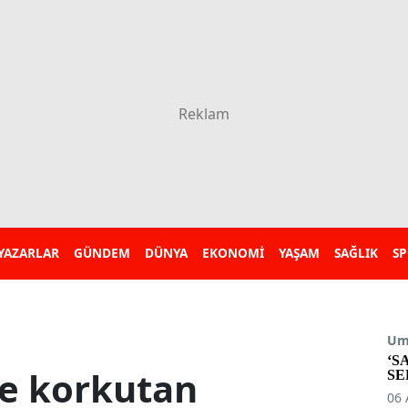
YAZARLAR
GÜNDEM
DÜNYA
EKONOMİ
YAŞAM
SAĞLIK
S
Umu
‘S
de korkutan
SE
06 