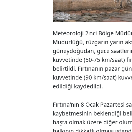
Meteoroloji 2'nci Bölge Müdü
Müdürlüğü, rüzgarın yarın ak
güneydoğudan, gece saatlerin
kuvvetinde (50-75 km/saat) fı
belirtildi. Fırtınanın pazar gün
kuvvetinde (90 km/saat) kuvve
edildiği kaydedildi.
Fırtına'nın 8 Ocak Pazartesi s
kaybetmesinin beklendiği beli
başta olmak üzere diğer olums
halkının dikkatli olması istend