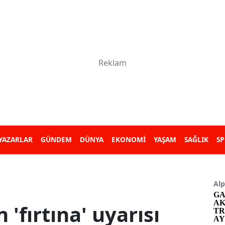
YAZARLAR
GÜNDEM
DÜNYA
EKONOMİ
YAŞAM
SAĞLIK
S
Alp
GA
AK
 'fırtına' uyarısı
TR
AY