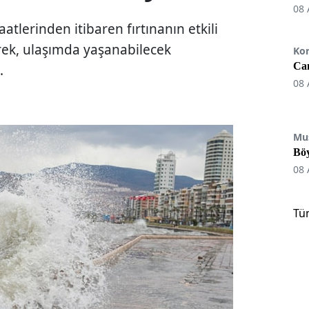
08 
atlerinden itibaren fırtınanın etkili
erek, ulaşımda yaşanabilecek
Ko
Can
.
08 
Mu
Böy
08 
Tü