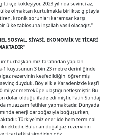
ttikçe kökleşiyor. 2023 yılında sevinci az,
r ülke olmaktan kurtulmakla birlikte; gıptayla
tiren, kronik sorunları karamsar karşı
 ülke tablosuna inşallah vasıl olacağız.”
L SOSYAL, SİYASİ, EKONOMİK VE TİCARİ
MAKTADIR”
 Cumhurbaşkanımız tarafından yapılan
a-1 kuyusunun 3 bin 23 metre derinliğinde
lgaz rezervinin keşfedildiğini öğrenmiş
evinç duyduk. Böylelikle Karadeniz’de keşfi
0 milyar metreküpe ulaştığı netleşmiştir. Bu
n dolar olduğu ifade edilmiştir. Fatih Sondaj
ında muazzam fetihler yapmaktadır. Dünyada
amında enerji darboğazıyla boğuşurken,
ktadır. Türkiye’miz enerjide hem terminal
rilmektedir. Bulunan doğalgaz rezervinin
e ticari etkisi şimdiden göz