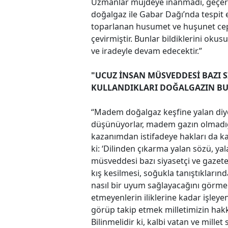
Uzmanlar müjdeye inanmadı, geçerli
doğalgaz ile Gabar Dağı’nda tespit e
toparlanan husumet ve huşunet ceph
çevirmiştir. Bunlar bildiklerini ok
ve iradeyle devam edecektir.”
"UCUZ İNSAN MÜSVEDDESİ BAZI S
KULLANDIKLARI DOĞALGAZIN BU K
“Madem doğalgaz keşfine yalan di
düşünüyorlar, madem gazın olmadığı
kazanımdan istifadeye hakları da k
ki: ‘Dilinden çıkarma yalan sözü, yal
müsveddesi bazı siyasetçi ve gazete
kış kesilmesi, soğukla tanıştıklarında
nasıl bir uyum sağlayacağını görmek
etmeyenlerin iliklerine kadar işleye
görüp takip etmek milletimizin hak
Bilinmelidir ki, kalbi vatan ve mille