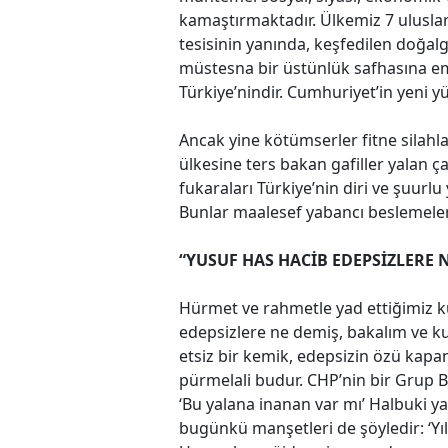
kamaştırmaktadır. Ülkemiz 7 uluslar
tesisinin yanında, keşfedilen doğal
müstesna bir üstünlük safhasına emi
Türkiye’nindir. Cumhuriyet’in yeni y
Ancak yine kötümserler fitne silahla
ülkesine ters bakan gafiller yalan 
fukaraları Türkiye’nin diri ve şuurl
Bunlar maalesef yabancı beslemeleri
“YUSUF HAS HACİB EDEPSİZLERE 
Hürmet ve rahmetle yad ettiğimiz 
edepsizlere ne demiş, bakalım ve ku
etsiz bir kemik, edepsizin özü kapan
pürmelali budur. CHP’nin bir Grup Ba
‘Bu yalana inanan var mı’ Halbuki yal
bugünkü manşetleri de şöyledir: ‘Yıl