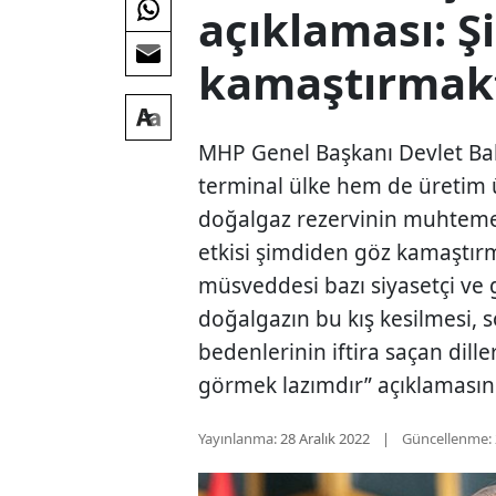
açıklaması: 
kamaştırmak
MHP Genel Başkanı Devlet Bah
terminal ülke hem de üretim ü
doğalgaz rezervinin muhtemel 
etkisi şimdiden göz kamaştırm
müsveddesi bazı siyasetçi ve g
doğalgazın bu kış kesilmesi, s
bedenlerinin iftira saçan dill
görmek lazımdır” açıklamasını
Yayınlanma:
28 Aralık 2022
Güncellenme: