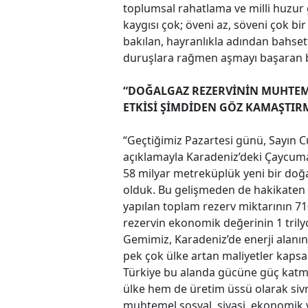
toplumsal rahatlama ve milli huzur gi
kaygısı çok; öveni az, söveni çok bi
bakılan, hayranlıkla adından bahset
duruşlara rağmen aşmayı başaran bir
“DOĞALGAZ REZERVİNİN MUHTEME
ETKİSİ ŞİMDİDEN GÖZ KAMAŞTIR
“Geçtiğimiz Pazartesi günü, Sayın
açıklamayla Karadeniz’deki Çaycum
58 milyar metreküplük yeni bir doğa
olduk. Bu gelişmeden de hakikaten s
yapılan toplam rezerv miktarının 71
rezervin ekonomik değerinin 1 trilyo
Gemimiz, Karadeniz’de enerji alan
pek çok ülke artan maliyetler kaps
Türkiye bu alanda gücüne güç katma
ülke hem de üretim üssü olarak siv
muhtemel sosyal, siyasi, ekonomik v