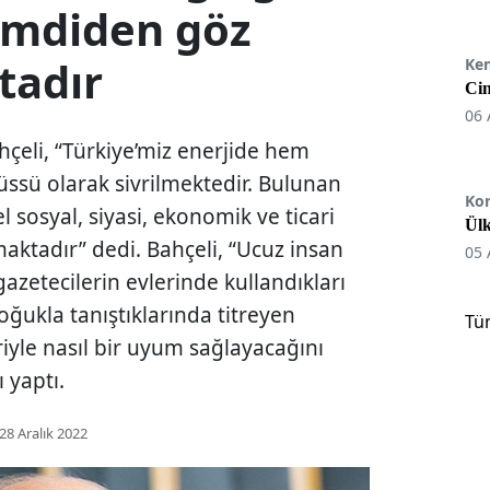
Şimdiden göz
tadır
Ke
Cin
06 
çeli, “Türkiye’miz enerjide hem
ssü olarak sivrilmektedir. Bulunan
Ko
sosyal, siyasi, ekonomik ve ticari
Ülk
aktadır” dedi. Bahçeli, “Ucuz insan
05 
azetecilerin evlerinde kullandıkları
oğukla tanıştıklarında titreyen
Tü
eriyle nasıl bir uyum sağlayacağını
 yaptı.
28 Aralık 2022