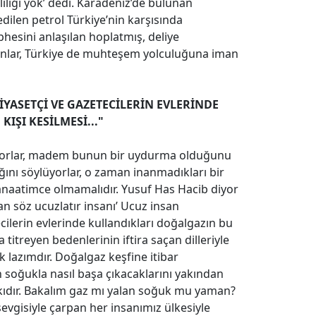
liği yok’ dedi. Karadeniz’de bulunan
dilen petrol Türkiye’nin karşısında
esini anlaşılan hoplatmış, deliye
usunlar, Türkiye de muhteşem yolculuğuna iman
İYASETÇİ VE GAZETECİLERİN EVLERİNDE
IŞI KESİLMESİ..."
yorlar, madem bunun bir uydurma olduğunu
nı söylüyorlar, o zaman inanmadıkları bir
anaatimce olmamalıdır. Yusuf Has Hacib diyor
an söz ucuzlatır insanı’ Ucuz insan
cilerin evlerinde kullandıkları doğalgazın bu
 titreyen bedenlerinin iftira saçan dilleriyle
 lazımdır. Doğalgaz keşfine itibar
n soğukla nasıl başa çıkacaklarını yakından
kıdır. Bakalım gaz mı yalan soğuk mu yaman?
t sevgisiyle çarpan her insanımız ülkesiyle