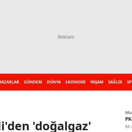
YAZARLAR
GÜNDEM
DÜNYA
EKONOMİ
YAŞAM
SAĞLIK
S
Mu
PKK
i'den 'doğalgaz'
06 