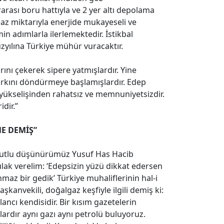
arası boru hattıyla ve 2 yer altı depolama
gaz miktarıyla enerjide mukayeseli ve
n adımlarla ilerlemektedir. İstikbal
üzyılına Türkiye mühür vuracaktır.
rını çekerek sipere yatmışlardır. Yine
çarkını döndürmeye başlamışlardır. Edep
u yükselişinden rahatsız ve memnuniyetsizdir.
dir.”
NE DEMİŞ”
kutlu düşünürümüz Yusuf Has Hacib
lak verelim: ‘Edepsizin yüzü dikkat edersen
maz bir gedik’ Türkiye muhaliflerinin hal-i
şkanvekili, doğalgaz keşfiyle ilgili demiş ki:
ancı kendisidir. Bir kısım gazetelerin
lardır aynı gazı aynı petrolü buluyoruz.