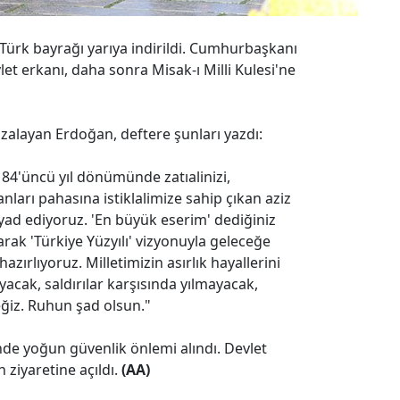
Türk bayrağı yarıya indirildi. Cumhurbaşkanı
et erkanı, daha sonra Misak-ı Milli Kulesi'ne
mzalayan Erdoğan, deftere şunları yazdı:
n 84'üncü yıl dönümünde zatıalinizi,
nları pahasına istiklalimize sahip çıkan aziz
 yad ediyoruz. 'En büyük eserim' dediğiniz
rak 'Türkiye Yüzyılı' vizyonuyla geleceğe
hazırlıyoruz. Milletimizin asırlık hayallerini
ak, saldırılar karşısında yılmayacak,
eğiz. Ruhun şad olsun."
de yoğun güvenlik önlemi alındı. Devlet
ın ziyaretine açıldı.
(AA)