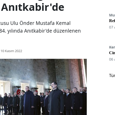
 Anıtkabir'de
Mu
Re
ucusu Ulu Önder Mustafa Kemal
07 
 84. yılında Anıtkabir'de düzenlenen
Ke
10 Kasım 2022
Cin
06 
Tü