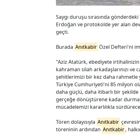
Saygı duruşu sırasında gönderdeki 
Erdoğan ve protokolde yer alan devl
geçti.
Burada
Anıtkabir
Özel Defteri'ni i
"Aziz Atatürk, ebediyete irtihalinizi
kahraman silah arkadaşlarınızı ve ca
şehitlerimizi bir kez daha rahmetle
Türkiye Cumhuriyeti'ni 85 milyon ola
daha güçlü, daha itibarlı bir şekilde 
gerçeğe dönüştürene kadar durmayac
mücadelemizi kararlılıkla sürdürec
Tören dolayısıyla
Anıtkabir
çevresin
töreninin ardından
Anıtkabir
, halk