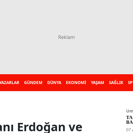
YAZARLAR
GÜNDEM
DÜNYA
EKONOMİ
YAŞAM
SAĞLIK
S
Umu
TA
nı Erdoğan ve
BA
07 