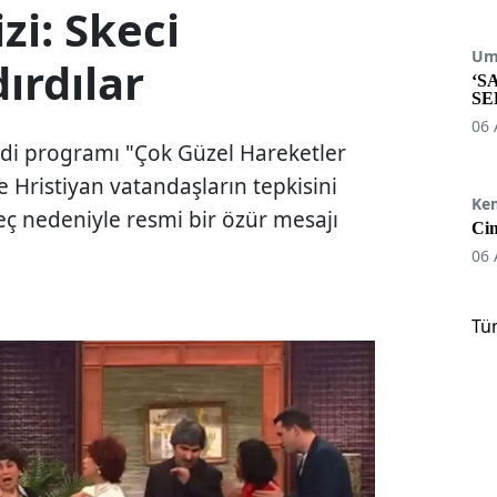
zi: Skeci
Umu
ırdılar
‘S
SE
06 
di programı "Çok Güzel Hareketler
 Hristiyan vatandaşların tepkisini
Ke
eç nedeniyle resmi bir özür mesajı
Cin
06 
Tü