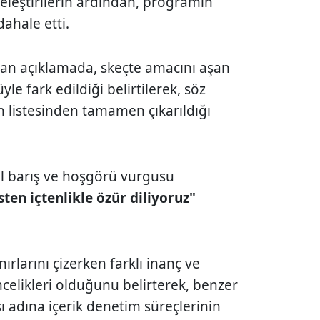
n eleştirilerin ardından, programın
ahale etti.
an açıklamada, skeçte amacını aşan
yle fark edildiği belirtilerek, söz
 listesinden tamamen çıkarıldığı
l barış ve hoşgörü vurgusu
ten içtenlikle özür diliyoruz"
rlarını çizerken farklı inanç ve
öncelikleri olduğunu belirterek, benzer
adına içerik denetim süreçlerinin