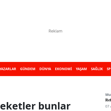
YAZARLAR
GÜNDEM
DÜNYA
EKONOMİ
YAŞAM
SAĞLIK
S
Mu
Re
eketler bunlar
07 